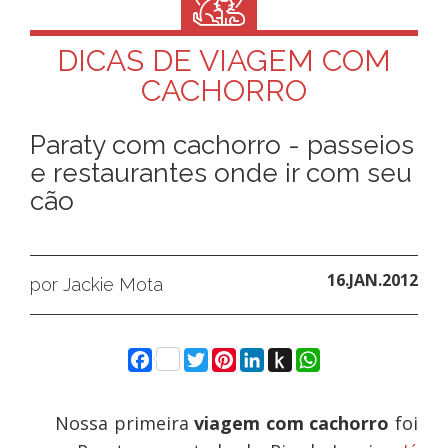
DICAS DE VIAGEM COM
CACHORRO
Paraty com cachorro - passeios
e restaurantes onde ir com seu
cão
16.JAN.2012
por Jackie Mota
Facebook
Twitter
Pinterest
LinkedIn
Push
WhatsApp
to
Kindle
Nossa primeira
viagem com cachorro
foi