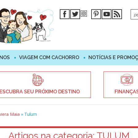
INOS
VIAGEM COM CACHORRO
NOTÍCIAS E PROMO
ESCUBRA SEU PRÓXIMO DESTINO
FINANÇA
viera Maia
»
Tulum
Artigos na categoria:
TULUM