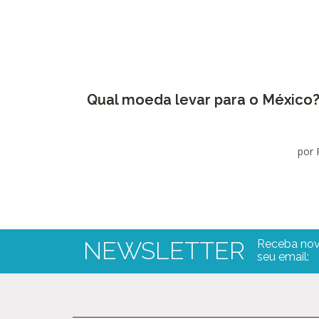
Qual moeda levar para o México
por 
NEWSLETTER
Receba nov
seu email: