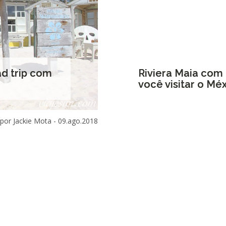
ad trip com
Riviera Maia com 
você visitar o Mé
por Jackie Mota -
09.ago.2018