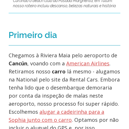
Curtindo o beach club da Posada Margherita, em Tulum:
nosso roteiro incluiu descanso, belezas naturais e história
Primeiro dia
Chegamos à Riviera Maia pelo aeroporto de
Cancún
, voando com a
American Airlines
.
Retiramos nosso
carro
lá mesmo - alugamos
na National pelo site da Rental Cars. Embora
tenha lido que o desembarque demoraria
por conta da inspeção de malas neste
aeroporto, nosso processo foi super rápido.
Escolhemos
alugar a cadeirinha para a
Sophia junto com o carro
. Optamos por não
incluir o aluguel do GPS e, por isso,