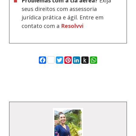
Problemas com a cia aérea?
Exija
seus direitos com assessoria
jurídica prática e ágil. Entre em
contato com a
Resolvvi
Facebook
Twitter
Pinterest
LinkedIn
Push
WhatsApp
to
Kindle