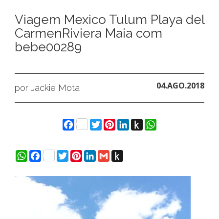
Viagem Mexico Tulum Playa del
CarmenRiviera Maia com
bebe00289
04.AGO.2018
por Jackie Mota
Facebook
Twitter
Pinterest
LinkedIn
Push
WhatsApp
to
Kindle
WhatsApp
Facebook
Twitter
Pinterest
LinkedIn
Gmail
Push
to
Kindle