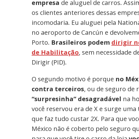
empresa
de aluguel de carros. Assi
os clientes anteriores dessas emp
incomodaria. Eu aluguei pela National
no aeroporto de Cancún e devolvem
Porto.
Brasileiros podem
dirigir 
de Habilitação
, sem necessidade d
Dirigir (PID).
O segundo motivo é porque
no Méxi
contra terceiros
, ou de seguro de 
“surpresinha” desagradável
na hor
você reservou era de X e surge uma 
que faz tudo custar 2X. Para que vo
México não é coberto pelo seguro qu
para que você tire o carro da loja
voc