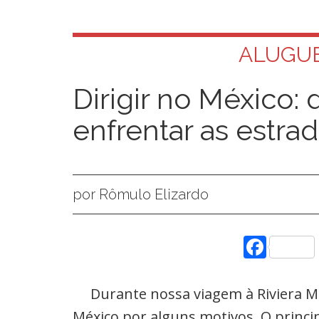
ALUGUE
Dirigir no México: 
enfrentar as estr
por Rômulo Elizardo
Face
Durante nossa viagem à Riviera Ma
México por alguns motivos. O princi