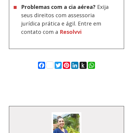
Problemas com a cia aérea?
Exija
seus direitos com assessoria
jurídica prática e ágil. Entre em
contato com a
Resolvvi
Facebook
Twitter
Pinterest
LinkedIn
Push
WhatsApp
to
Kindle