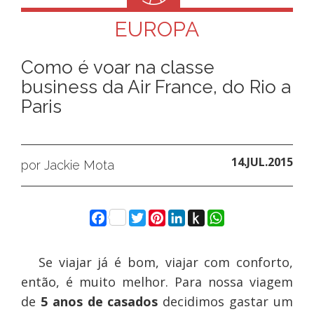
EUROPA
Como é voar na classe
business da Air France, do Rio a
Paris
14.JUL.2015
por Jackie Mota
Facebook
Twitter
Pinterest
LinkedIn
Push
WhatsApp
to
Kindle
Se viajar já é bom, viajar com conforto,
então, é muito melhor. Para nossa viagem
de
5 anos de casados
decidimos gastar um