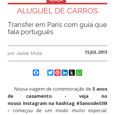
ALUGUEL DE CARROS
Transfer em Paris com guia que
fala português
15.JUL.2015
por Jackie Mota
Facebook
Twitter
Pinterest
LinkedIn
Push
WhatsApp
to
Kindle
Nossa viagem de comemoração de
5 anos
de casamento - veja no
nosso Instagram na hashtag #5anosdeSIM
-
começou de um modo muito especial: