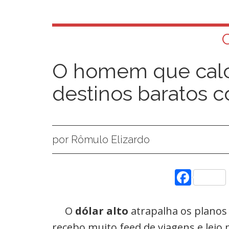
O homem que calc
destinos baratos c
por Rômulo Elizardo
Face
O
dólar alto
atrapalha os planos 
recebo muito feed de viagens e lei