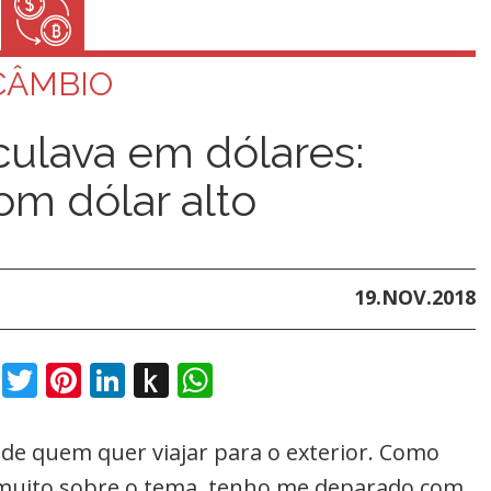
CÂMBIO
ulava em dólares:
om dólar alto
19.NOV.2018
book
Twitter
Pinterest
LinkedIn
Push
WhatsApp
to
Kindle
de quem quer viajar para o exterior. Como
o muito sobre o tema, tenho me deparado com