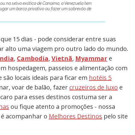
ou na selva exótica de Canaima, a Venezuela tem
lugar um barco privativo ou fazer um sobrevôo de
 que 15 dias - pode considerar entre suas
ar alto uma viagem pro outro lado do mundo.
ândia
,
Cambodia
,
Vietnã
,
Myammar
e
 têm hospedagem, passeios e alimentação com
 são locais ideais para ficar em
hotéis 5
mar, voar de balão, fazer
cruzeiros de luxo
e
 caro para esses destinos costuma ser a
has
ou fique atento a promoções - nossa
s é acompanhar o
Melhores Destinos
pelo site