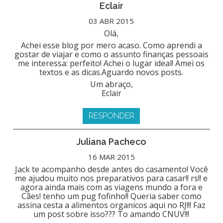
Eclair
03 ABR 2015
Olá,
Achei esse blog por mero acaso. Como aprendi a
gostar de viajar e como o assunto finanças pessoais
me interessa: perfeito! Achei o lugar ideal! Amei os
textos e as dicas.Aguardo novos posts.
Um abraço,
Eclair
RESPONDER
Juliana Pacheco
16 MAR 2015
Jack te acompanho desde antes do casamento! Você
me ajudou muito nos preparativos para casar!! rs!! e
agora ainda mais com as viagens mundo a fora e
Cães! tenho um pug fofinho!! Queria saber como
assina cesta a alimentos organicos aqui no RJ!!! Faz
um post sobre isso??? To amando CNUV!!!