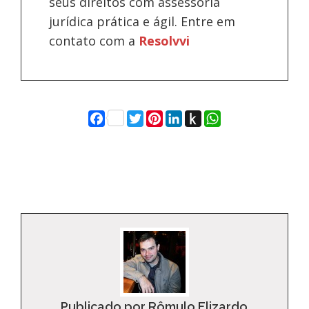
seus direitos com assessoria
jurídica prática e ágil. Entre em
contato com a
Resolvvi
Facebook
Twitter
Pinterest
LinkedIn
Push
WhatsApp
to
Kindle
Publicado por Rômulo Elizardo