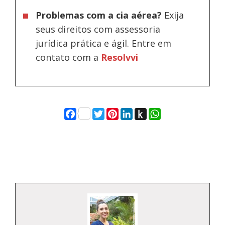
Problemas com a cia aérea?
Exija
seus direitos com assessoria
jurídica prática e ágil. Entre em
contato com a
Resolvvi
Facebook
Twitter
Pinterest
LinkedIn
Push
WhatsApp
to
Kindle