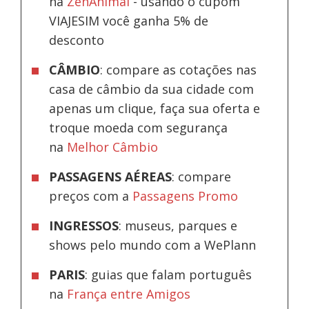
na
ZenAnimal
- usando o cupom
VIAJESIM você ganha 5% de
desconto
CÂMBIO
: compare as cotações nas
casa de câmbio da sua cidade com
apenas um clique, faça sua oferta e
troque moeda com segurança
na
Melhor Câmbio
PASSAGENS AÉREAS
: compare
preços com a
Passagens Promo
INGRESSOS
: museus, parques e
shows pelo mundo com a WePlann
PARIS
: guias que falam português
na
França entre Amigos