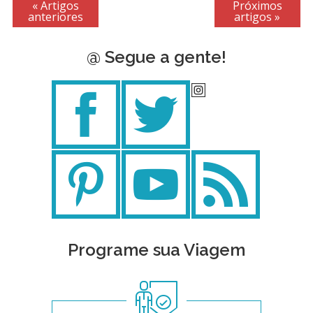
« Artigos
Próximos
anteriores
artigos »
@ Segue a gente!
Programe sua Viagem