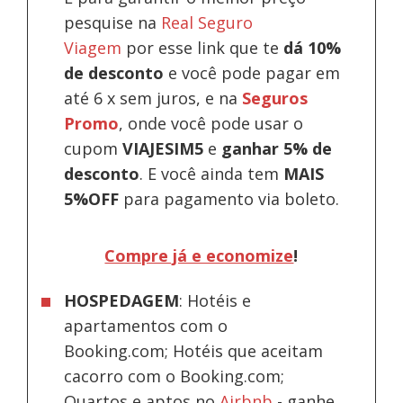
pesquise na
Real Seguro
Viagem
por esse link que te
dá 10%
de desconto
e você pode pagar em
até 6 x sem juros, e na
Seguros
Promo
, onde você pode usar o
cupom
VIAJESIM5
e
ganhar 5% de
desconto
.
E você ainda tem
MAIS
5%OFF
para pagamento via boleto.
Compre já e economize
!
HOSPEDAGEM
: Hotéis e
apartamentos com o
Booking.com; Hotéis que aceitam
cacorro com o Booking.com;
Quartos e aptos no
Airbnb
-
ganhe