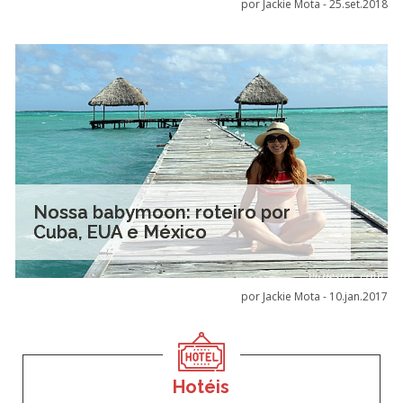
por Jackie Mota -
25.set.2018
Nossa babymoon: roteiro por
Cuba, EUA e México
por Jackie Mota -
10.jan.2017
Hotéis