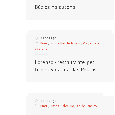
Búzios no outono
4 anos ago
Brasil
,
Búzios
,
Rio de Janeiro
,
Viagem com
cachorro
Lorenzo - restaurante pet
friendly na rua das Pedras
4 anos ago
Brasil
,
Búzios
,
Cabo Frio
,
Rio de Janeiro