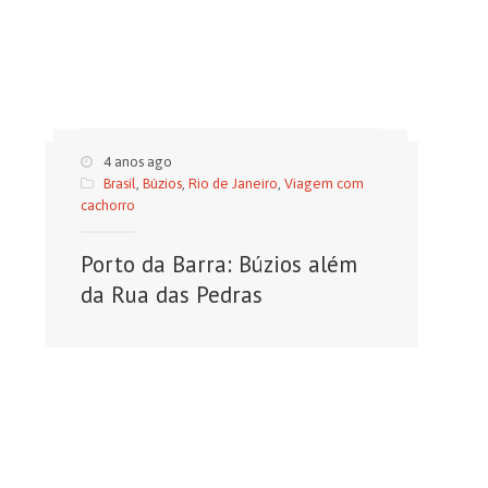
4 anos ago
Brasil
,
Búzios
,
Rio de Janeiro
,
Viagem com
cachorro
Porto da Barra: Búzios além
da Rua das Pedras