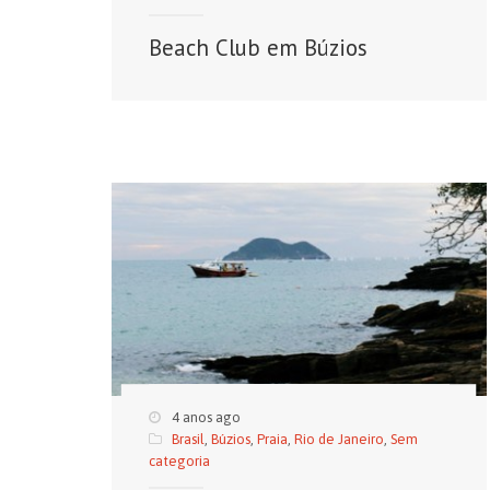
Beach Club em Búzios
4 anos ago
Brasil
,
Búzios
,
Praia
,
Rio de Janeiro
,
Sem
categoria