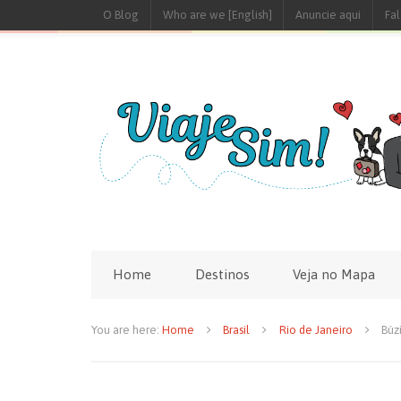
O Blog
Who are we [English]
Anuncie aqui
Fa
Home
Destinos
Veja no Mapa
You are here:
Home
Brasil
Rio de Janeiro
Búz