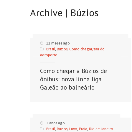
Archive | Búzios
11 meses ago
Brasil
,
Búzios
,
Como chegar/sair do
aeroporto
Como chegar a Búzios de
ônibus: nova linha liga
Galeão ao balneário
3 anos ago
Brasil
,
Búzios
,
Luxo
,
Praia
,
Rio de Janeiro