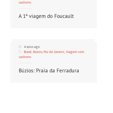
cachorro
A 1ª viagem do Foucault
4 anos ago
Brasil
,
Búzios
,
Rio de Janeiro
,
Viagem com
cachorro
Búzios: Praia da Ferradura