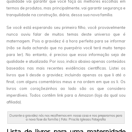
qualidade vai garantir que você faça as melhores escolhas em
termos de produtos, mas principalmente, vai garantir segurança e
tranquilidade na construção, diária, dessa sua nova família.
Se você está esperando seu primeiro filho, você provavelmente
nunca ouviu falar de muitos temas deste universo que é
maternagem. Pois a gravidez é a hora perfeita para se informar
(não se iluda achando que no puerpério você terá muito tempo
para ler). No entanto, é preciso que essa informação seja de
qualidade e atualizada. Por isso, indico abaixo apenas conteúdos
baseados nas mais recentes evidências científicas. Listei os
livros que li desde a gravidez, incluindo apenas os que li até o
final, com alguns comentários meus e na ordem em que os li. Os
livros com coraçõezinhos ao lado são os que considero
imperdíveis. Todos contêm link para a Amazon (loja da qual sou
afiliada).
Durante a gravidez nós nos recolhemos em nossa casa e nos preparamos para
a nova fase da família | Foto: Priscila Iglesias Fotografia
Lista de livros para uma maternidade