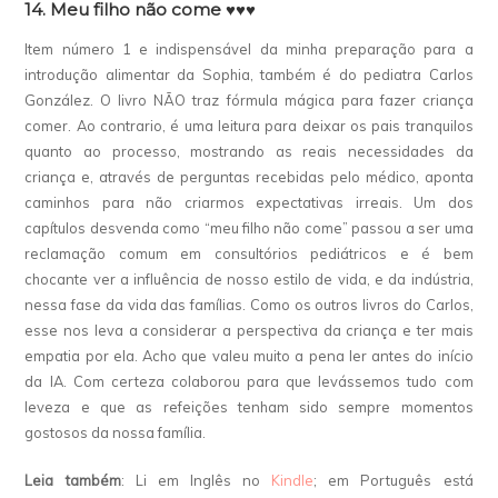
14. Meu filho não come
♥♥♥
Item número 1 e indispensável da minha preparação para a
introdução alimentar da Sophia, também é do pediatra Carlos
González. O livro NÃO traz fórmula mágica para fazer criança
comer. Ao contrario, é uma leitura para deixar os pais tranquilos
quanto ao processo, mostrando as reais necessidades da
criança e, através de perguntas recebidas pelo médico, aponta
caminhos para não criarmos expectativas irreais. Um dos
capítulos desvenda como “meu filho não come” passou a ser uma
reclamação comum em consultórios pediátricos e é bem
chocante ver a influência de nosso estilo de vida, e da indústria,
nessa fase da vida das famílias. Como os outros livros do Carlos,
esse nos leva a considerar a perspectiva da criança e ter mais
empatia por ela. Acho que valeu muito a pena ler antes do início
da IA. Com certeza colaborou para que levássemos tudo com
leveza e que as refeições tenham sido sempre momentos
gostosos da nossa família.
Leia também
: Li em Inglês no
Kindle
; em Português está