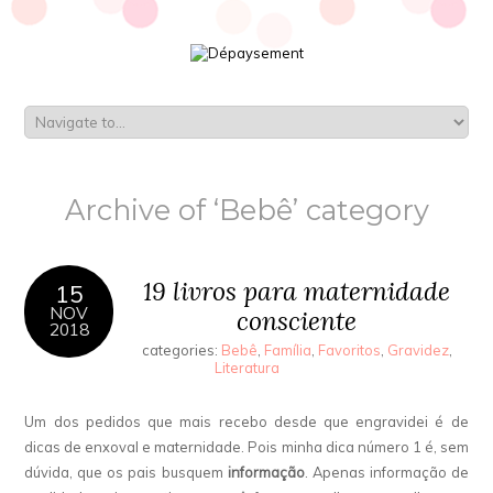
Archive of ‘Bebê’ category
19 livros para maternidade
15
NOV
consciente
2018
categories:
Bebê
,
Família
,
Favoritos
,
Gravidez
,
Literatura
Um dos pedidos que mais recebo desde que engravidei é de
dicas de enxoval e maternidade. Pois minha dica número 1 é, sem
dúvida, que os pais busquem
informação
. Apenas informação de