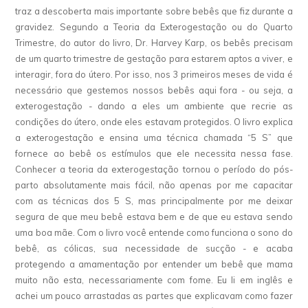
traz a descoberta mais importante sobre bebês que fiz durante a
gravidez. Segundo a Teoria da Exterogestação ou do Quarto
Trimestre, do autor do livro, Dr. Harvey Karp, os bebês precisam
de um quarto trimestre de gestação para estarem aptos a viver, e
interagir, fora do útero. Por isso, nos 3 primeiros meses de vida é
necessário que gestemos nossos bebês aqui fora - ou seja, a
exterogestação - dando a eles um ambiente que recrie as
condições do útero, onde eles estavam protegidos. O livro explica
a exterogestação e ensina uma técnica chamada “5 S” que
fornece ao bebê os estímulos que ele necessita nessa fase.
Conhecer a teoria da exterogestação tornou o período do pós-
parto absolutamente mais fácil, não apenas por me capacitar
com as técnicas dos 5 S, mas principalmente por me deixar
segura de que meu bebê estava bem e de que eu estava sendo
uma boa mãe. Com o livro você entende como funciona o sono do
bebê, as cólicas, sua necessidade de sucção - e acaba
protegendo a amamentação por entender um bebê que mama
muito não esta, necessariamente com fome. Eu li em inglês e
achei um pouco arrastadas as partes que explicavam como fazer