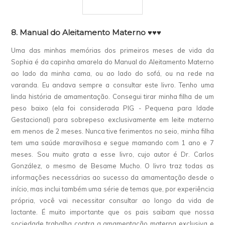
8. Manual do Aleitamento Materno ♥♥♥
Uma das minhas memórias dos primeiros meses de vida da
Sophia é da capinha amarela do Manual do Aleitamento Materno
ao lado da minha cama, ou ao lado do sofá, ou na rede na
varanda. Eu andava sempre a consultar este livro. Tenho uma
linda história de amamentação. Consegui tirar minha filha de um
peso baixo (ela foi considerada PIG - Pequena para Idade
Gestacional) para sobrepeso exclusivamente em leite materno
em menos de 2 meses. Nunca tive ferimentos no seio, minha filha
tem uma saúde maravilhosa e segue mamando com 1 ano e 7
meses. Sou muito grata a esse livro, cujo autor é Dr. Carlos
González, o mesmo de Besame Mucho. O livro traz todas as
informações necessárias ao sucesso da amamentação desde o
início, mas inclui também uma série de temas que, por experiência
própria, você vai necessitar consultar ao longo da vida de
lactante. É muito importante que os pais saibam que nossa
sociedade trabalha contra a amamentação materna exclusiva e