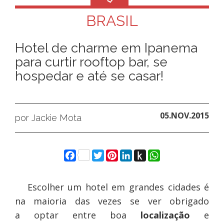
BRASIL
Hotel de charme em Ipanema
para curtir rooftop bar, se
hospedar e até se casar!
05.NOV.2015
por Jackie Mota
Facebook
Twitter
Pinterest
LinkedIn
Push
WhatsApp
to
Kindle
Escolher um hotel em grandes cidades é
na maioria das vezes se ver obrigado
a optar entre boa
localização
e