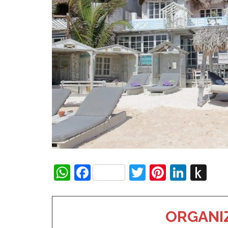
WhatsApp
Facebook
Twitter
Pinteres
Linke
Pu
to
Ki
ORGANIZ