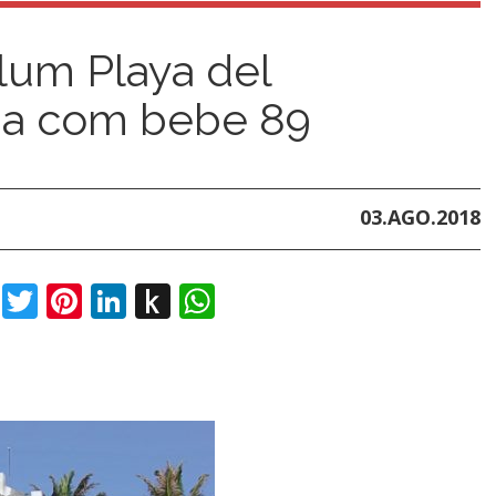
lum Playa del
ia com bebe 89
03.AGO.2018
book
Twitter
Pinterest
LinkedIn
Push
WhatsApp
to
Kindle
t
dIn
sh
ndle