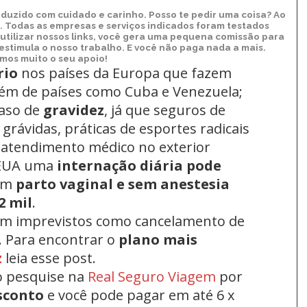
duzido com cuidado e carinho. Posso te pedir uma coisa? Ao
xo. Todas as empresas e serviços indicados foram testados
utilizar nossos links, você gera uma pequena comissão para
 estimula o nosso trabalho. E você não paga nada a mais.
os muito o seu apoio!
rio
nos países da Europa
que fazem
lém de países como Cuba e Venezuela;
aso de
gravidez
, já que seguros de
grávidas, práticas de esportes radicais
 atendimento médico no exterior
 EUA uma
internação diária pode
um
parto vaginal e sem anestesia
2 mil
.
om imprevistos como cancelamento de
. Para encontrar o
plano mais
z
leia esse post.
o pesquise na
Real Seguro Viagem
por
sconto
e você pode pagar em até 6 x