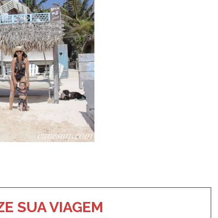
t
dIn
sh
ndle
E SUA VIAGEM