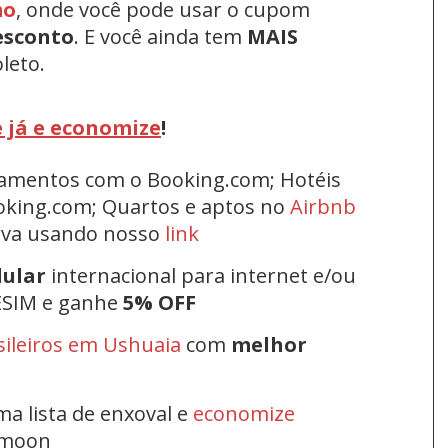
mo
, onde você pode usar o cupom
esconto
.
E você ainda tem
MAIS
leto.
 já e economize
!
rtamentos com o Booking.com; Hotéis
oking.com; Quartos e aptos no
Airbnb
erva usando nosso
link
lular
internacional para internet e/ou
ESIM e ganhe
5% OFF
sileiros em Ushuaia
com
melhor
ma lista de enxoval e
economize
ymoon