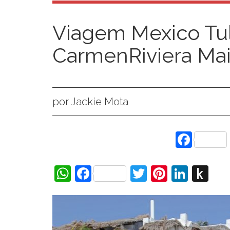
Viagem Mexico Tu
CarmenRiviera Ma
por Jackie Mota
Face
WhatsApp
Facebook
Twitter
Pinteres
Linke
Pu
to
Ki