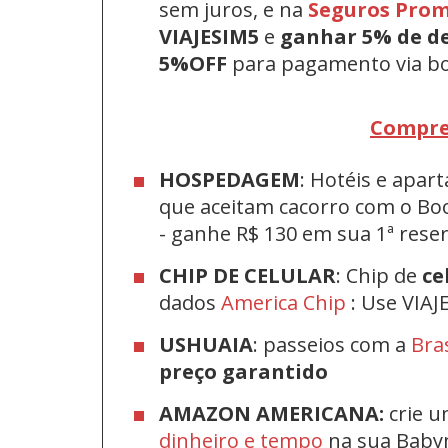
sem juros, e na
Seguros Pro
VIAJESIM5
e
ganhar 5% de d
5%OFF
para pagamento via bo
Compre
HOSPEDAGEM
: Hotéis e apa
que aceitam cacorro com o Bo
-
ganhe R$ 130 em sua 1ª res
CHIP DE CELULAR
: Chip de
ce
dados
America Chip
: Use VIAJ
USHUAIA
: passeios com a
Bra
preço garantido
AMAZON AMERICANA:
crie u
dinheiro e tempo
na sua Bab