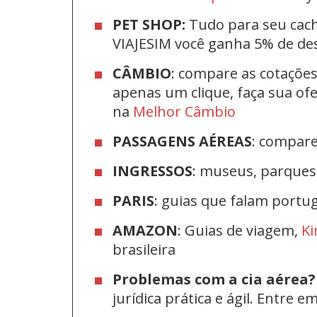
PET SHOP:
Tudo para seu cac
VIAJESIM você ganha 5% de d
CÂMBIO
: compare as cotaçõe
apenas um clique, faça sua o
na
Melhor Câmbio
PASSAGENS AÉREAS
: compar
INGRESSOS
: museus, parque
PARIS
: guias que falam port
AMAZON
: Guias de viagem,
Ki
brasileira
Problemas com a cia aérea?
jurídica prática e ágil. Entre 