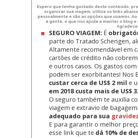
Espero que tenha gostado deste conteúdo, pro
organizar sua viagem, utilize os links abai
pessoalmente e são as opções que usamos. Ao 
a gente, o que nos ajuda a manter o blog e
Agradecem
SEGURO VIAGEM:
É
obrigató
parte do Tratado Schengen, a
Altamente recomendável em c
cartões de crédito não cobrem 
e outros casos. Os gastos com
podem ser exorbitantes! Nos
custar cerca de US$ 2 mil
e 
em 2018 custa mais de US$ 3
O seguro também te auxilia c
viagem e extravio de bagagem
adequado para sua
gravide
E para garantir o melhor preç
esse link que te
dá 10% de de