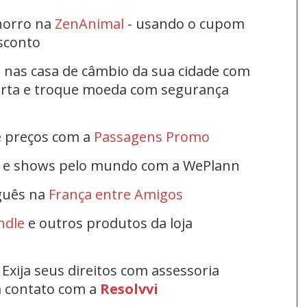
horro na
ZenAnimal
- usando o cupom
esconto
s nas casa de câmbio da sua cidade com
ferta e troque moeda com segurança
e preços com a
Passagens Promo
s e shows pelo mundo com a WePlann
uguês na
França entre Amigos
ndle
e outros produtos da loja
Exija seus direitos com assessoria
em contato com a
Resolvvi