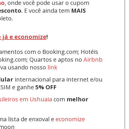
mo
, onde você pode usar o cupom
esconto
.
E você ainda tem
MAIS
leto.
 já e economize
!
rtamentos com o Booking.com; Hotéis
oking.com; Quartos e aptos no
Airbnb
erva usando nosso
link
lular
internacional para internet e/ou
ESIM e ganhe
5% OFF
sileiros em Ushuaia
com
melhor
ma lista de enxoval e
economize
ymoon