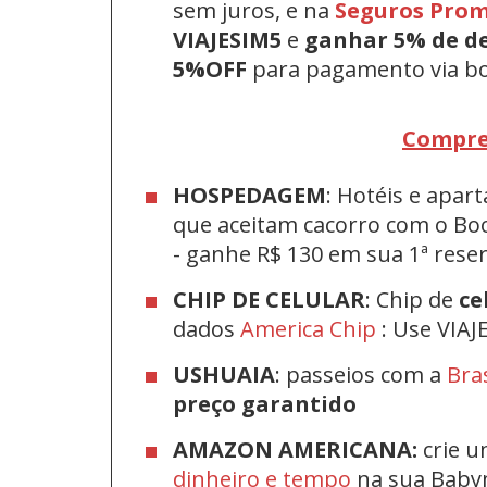
sem juros, e na
Seguros Pro
VIAJESIM5
e
ganhar 5% de d
5%OFF
para pagamento via bo
Compre
HOSPEDAGEM
: Hotéis e apa
que aceitam cacorro com o Bo
-
ganhe R$ 130 em sua 1ª res
CHIP DE CELULAR
: Chip de
ce
dados
America Chip
: Use VIAJ
USHUAIA
: passeios com a
Bra
preço garantido
AMAZON AMERICANA:
crie u
dinheiro e tempo
na sua Bab