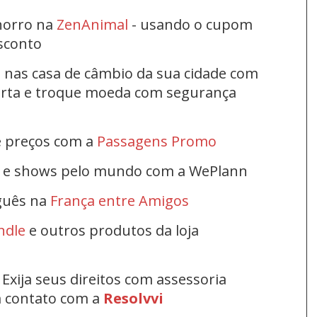
horro na
ZenAnimal
- usando o cupom
esconto
s nas casa de câmbio da sua cidade com
ferta e troque moeda com segurança
e preços com a
Passagens Promo
s e shows pelo mundo com a WePlann
uguês na
França entre Amigos
ndle
e outros produtos da loja
Exija seus direitos com assessoria
em contato com a
Resolvvi