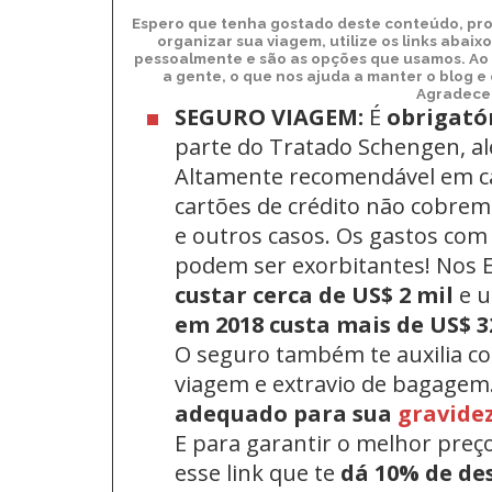
Espero que tenha gostado deste conteúdo, pro
organizar sua viagem, utilize os links abai
pessoalmente e são as opções que usamos. Ao 
a gente, o que nos ajuda a manter o blog e
Agradecem
SEGURO VIAGEM:
É
obrigató
parte do Tratado Schengen, a
Altamente recomendável em c
cartões de crédito não cobrem 
e outros casos. Os gastos com
podem ser exorbitantes! Nos
custar cerca de US$ 2 mil
e 
em 2018 custa mais de US$ 3
O seguro também te auxilia c
viagem e extravio de bagagem
adequado para sua
gravide
E para garantir o melhor preç
esse link que te
dá 10% de de