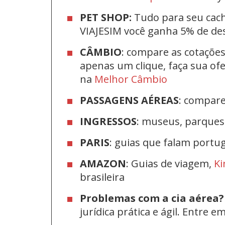
PET SHOP:
Tudo para seu cac
VIAJESIM você ganha 5% de d
CÂMBIO
: compare as cotaçõe
apenas um clique, faça sua o
na
Melhor Câmbio
PASSAGENS AÉREAS
: compar
INGRESSOS
: museus, parque
PARIS
: guias que falam port
AMAZON
: Guias de viagem,
Ki
brasileira
Problemas com a cia aérea?
jurídica prática e ágil. Entre 