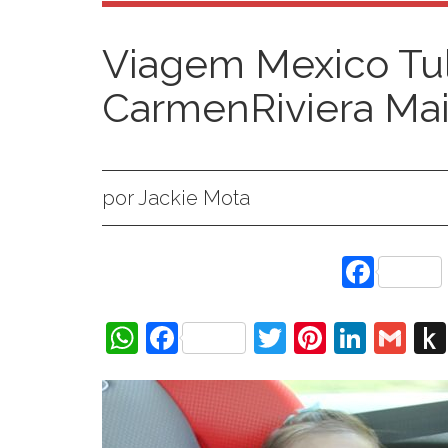
Viagem Mexico Tu
CarmenRiviera Ma
por Jackie Mota
Face
WhatsApp
Facebook
Twitter
Pinteres
Linke
Gm