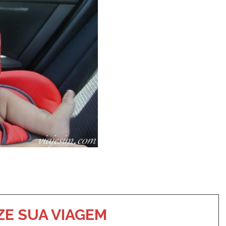
t
dIn
ail
Push
to
Kindle
E SUA VIAGEM