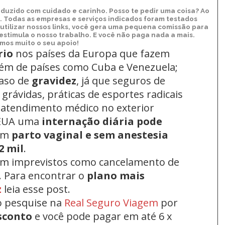
duzido com cuidado e carinho. Posso te pedir uma coisa? Ao
xo. Todas as empresas e serviços indicados foram testados
utilizar nossos links, você gera uma pequena comissão para
 estimula o nosso trabalho. E você não paga nada a mais.
os muito o seu apoio!
rio
nos países da Europa
que fazem
lém de países como Cuba e Venezuela;
aso de
gravidez
, já que seguros de
grávidas, práticas de esportes radicais
 atendimento médico no exterior
 EUA uma
internação diária pode
um
parto vaginal e sem anestesia
2 mil
.
om imprevistos como cancelamento de
. Para encontrar o
plano mais
z
leia esse post.
o pesquise na
Real Seguro Viagem
por
sconto
e você pode pagar em até 6 x