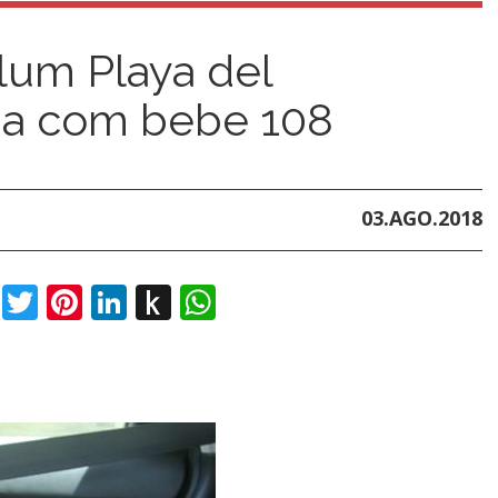
lum Playa del
ia com bebe 108
03.AGO.2018
book
Twitter
Pinterest
LinkedIn
Push
WhatsApp
to
Kindle
t
dIn
ail
Push
to
Kindle