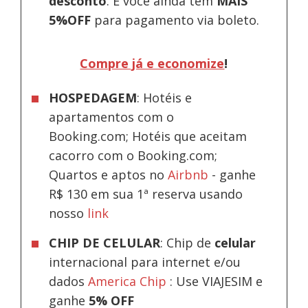
desconto
.
E você ainda tem
MAIS
5%OFF
para pagamento via boleto.
Compre já e economize
!
HOSPEDAGEM
: Hotéis e
apartamentos com o
Booking.com; Hotéis que aceitam
cacorro com o Booking.com;
Quartos e aptos no
Airbnb
-
ganhe
R$ 130 em sua 1ª reserva usando
nosso
link
CHIP DE CELULAR
: Chip de
celular
internacional para internet e/ou
dados
America Chip
: Use VIAJESIM e
ganhe
5% OFF