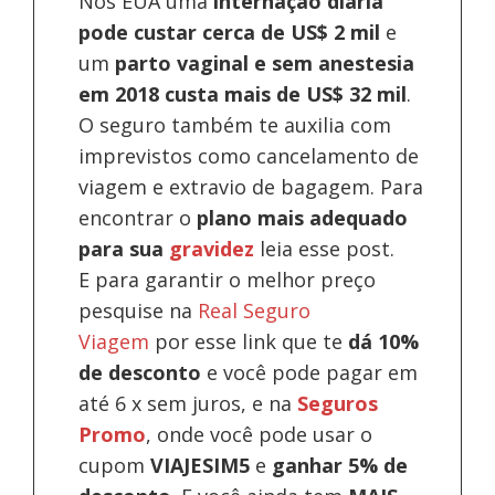
Nos EUA uma
internação diária
pode custar cerca de US$ 2 mil
e
um
parto vaginal e sem anestesia
em 2018 custa mais de US$ 32 mil
.
O seguro também te auxilia com
imprevistos como cancelamento de
viagem e extravio de bagagem. Para
encontrar o
plano mais adequado
para sua
gravidez
leia esse post.
E para garantir o melhor preço
pesquise na
Real Seguro
Viagem
por esse link que te
dá 10%
de desconto
e você pode pagar em
até 6 x sem juros, e na
Seguros
Promo
, onde você pode usar o
cupom
VIAJESIM5
e
ganhar 5% de