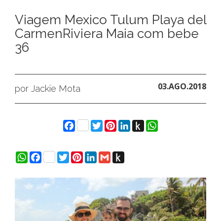
Viagem Mexico Tulum Playa del
CarmenRiviera Maia com bebe
36
03.AGO.2018
por Jackie Mota
Facebook
Twitter
Pinterest
LinkedIn
Push
WhatsApp
to
Kindle
WhatsApp
Facebook
Twitter
Pinterest
LinkedIn
Gmail
Push
to
Kindle