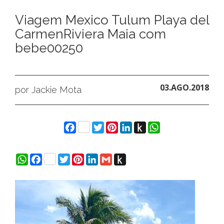
Viagem Mexico Tulum Playa del
CarmenRiviera Maia com
bebe00250
03.AGO.2018
por Jackie Mota
Facebook
Twitter
Pinterest
LinkedIn
Push
WhatsApp
to
Kindle
WhatsApp
Facebook
Twitter
Pinterest
LinkedIn
Gmail
Push
to
Kindle