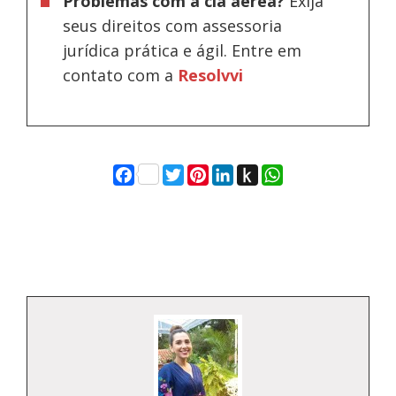
Problemas com a cia aérea?
Exija
seus direitos com assessoria
jurídica prática e ágil. Entre em
contato com a
Resolvvi
Facebook
Twitter
Pinterest
LinkedIn
Push
WhatsApp
to
Kindle