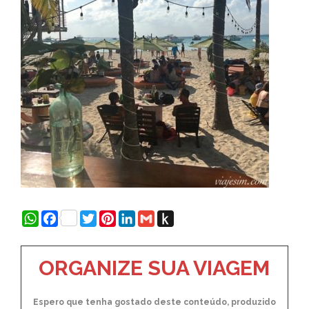
WhatsApp
Facebook
Twitter
Pinterest
LinkedIn
Gmail
Push
to
Kindle
ORGANIZE SUA VIAGEM
Espero que tenha gostado deste conteúdo, produzido