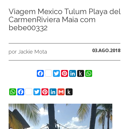
Viagem Mexico Tulum Playa del
CarmenRiviera Maia com
bebe00332
03.AGO.2018
por Jackie Mota
Facebook
Twitter
Pinterest
LinkedIn
Push
WhatsApp
to
Kindle
WhatsApp
Facebook
Twitter
Pinterest
LinkedIn
Gmail
Push
to
Kindle