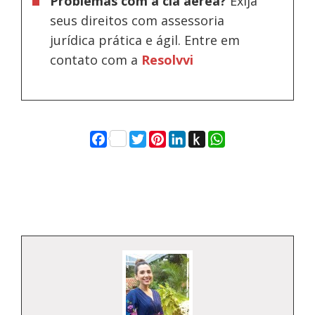
Problemas com a cia aérea?
Exija
seus direitos com assessoria
jurídica prática e ágil. Entre em
contato com a
Resolvvi
Facebook
Twitter
Pinterest
LinkedIn
Push
WhatsApp
to
Kindle