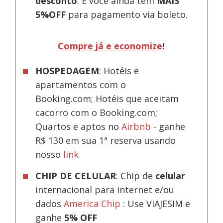
desconto
.
E você ainda tem
MAIS
5%OFF
para pagamento via boleto.
Compre já e economize
!
HOSPEDAGEM
: Hotéis e
apartamentos com o
Booking.com; Hotéis que aceitam
cacorro com o Booking.com;
Quartos e aptos no
Airbnb
-
ganhe
R$ 130 em sua 1ª reserva usando
nosso
link
CHIP DE CELULAR
: Chip de
celular
internacional para internet e/ou
dados
America Chip
: Use VIAJESIM e
ganhe
5% OFF