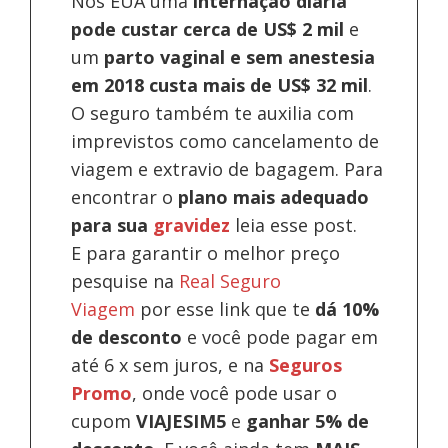
Nos EUA uma
internação diária
pode custar cerca de US$ 2 mil
e
um
parto vaginal e sem anestesia
em 2018 custa mais de US$ 32 mil
.
O seguro também te auxilia com
imprevistos como cancelamento de
viagem e extravio de bagagem. Para
encontrar o
plano mais adequado
para sua
gravidez
leia esse post.
E para garantir o melhor preço
pesquise na
Real Seguro
Viagem
por esse link que te
dá 10%
de desconto
e você pode pagar em
até 6 x sem juros, e na
Seguros
Promo
, onde você pode usar o
cupom
VIAJESIM5
e
ganhar 5% de