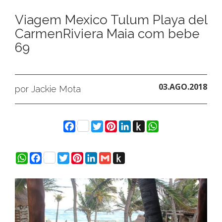
Viagem Mexico Tulum Playa del
CarmenRiviera Maia com bebe
69
03.AGO.2018
por Jackie Mota
Facebook
Twitter
Pinterest
LinkedIn
Push
WhatsApp
to
Kindle
WhatsApp
Facebook
Twitter
Pinterest
LinkedIn
Gmail
Push
to
Kindle