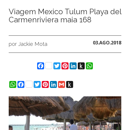
Viagem Mexico Tulum Playa del
Carmenriviera maia 168
03.AGO.2018
por Jackie Mota
Facebook
Twitter
Pinterest
LinkedIn
Push
WhatsApp
to
Kindle
WhatsApp
Facebook
Twitter
Pinterest
LinkedIn
Gmail
Push
to
Kindle