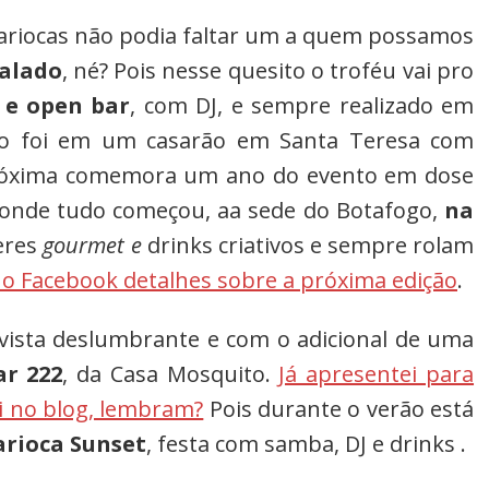
 cariocas não podia faltar um a quem possamos
alado
, né? Pois nesse quesito o troféu vai pro
 e open bar
, com DJ, e sempre realizado em
ção foi em um casarão em Santa Teresa com
a próxima comemora um ano do evento em dose
 onde tudo começou, aa sede do Botafogo,
na
eres
gourmet e
drinks criativos e sempre rolam
no Facebook detalhes sobre a próxima edição
.
 vista deslumbrante e com o adicional de uma
ar 222
, da Casa Mosquito.
Já apresentei para
i no blog, lembram?
Pois durante o verão está
arioca Sunset
, festa com samba, DJ e drinks .