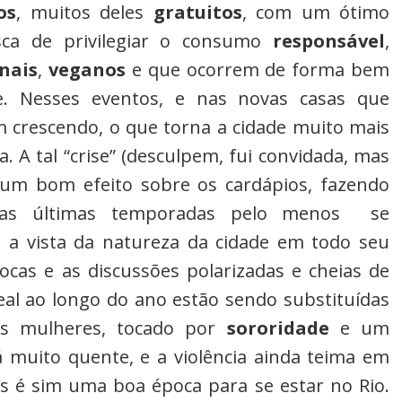
os
, muitos deles
gratuitos
, com um ótimo
a de privilegiar o consumo
responsável
,
nais
,
veganos
e que ocorrem de forma bem
de. Nesses eventos, e nas novas casas que
 crescendo, o que torna a cidade muito mais
. A tal “crise” (desculpem, fui convidada, mas
do um bom efeito sobre os cardápios, fazendo
s últimas temporadas pelo menos se
e a vista da natureza da cidade em todo seu
ocas e as discussões polarizadas e cheias de
eal ao longo do ano estão sendo substituídas
as mulheres, tocado por
sororidade
e um
tá muito quente, e a violência ainda teima em
s é sim uma boa época para se estar no Rio.