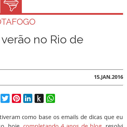
OTAFOGO
 verão no Rio de
15.JAN.2016
book
Twitter
Pinterest
LinkedIn
Push
WhatsApp
to
Kindle
 tiveram como base os emails de dicas que eu
so, hoje,
completando 4 anos de blog
, resolvi