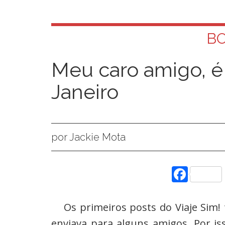
B
Meu caro amigo, é
Janeiro
por Jackie Mota
Face
Os primeiros posts do Viaje Sim!
enviava para alguns amigos. Por is