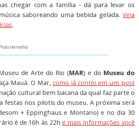
as chegar com a família - dá para levar os
a música saboreando uma bebida gelada.
Veja
ícias
.
 Praia Vermelha
Museu de Arte do Rio (
MAR
) e do
Museu do
aça Mauá. O Mar,
como já contei em um post
ação cultural bem bacana da qual faz parte o
a festas nos pilotis do museu. A próxima será
esom + Eppinghaus e Montano) e no dia 30
rário é de 16h às 22h
e mais informações você