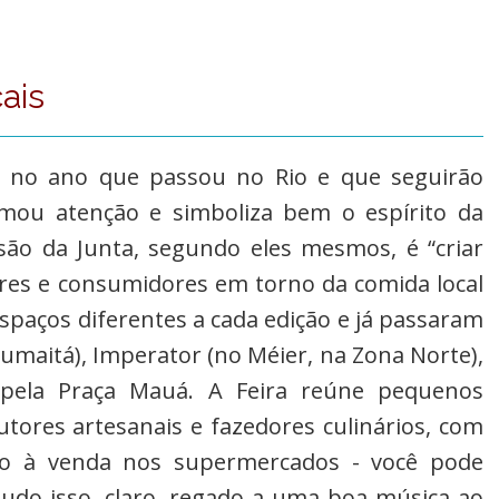
ais
m no ano que passou no Rio e que seguirão
mou atenção e simboliza bem o espírito da
são da Junta, segundo eles mesmos, é “criar
es e consumidores em torno da comida local
spaços diferentes a cada edição e já passaram
Humaitá), Imperator (no Méier, na Zona Norte),
e pela Praça Mauá. A Feira reúne pequenos
utores artesanais e fazedores culinários, com
tão à venda nos supermercados - você pode
udo isso, claro, regado a uma boa música ao