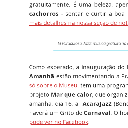
gratuitamente. É uma beleza, apen
cachorros
- sentar e curtir a bo
mais detalhes na nossa seção de not
El Miraculoso Jazz: música gratuita na
Como esperado, a inauguração do 
Amanhã
estão movimentando a Pr
só sobre o Museu
, tem uma program
projeto
Mar que calor
, que organiz
amanhã, dia 16, a
AcaraJazZ
(Bond
haverá um Grito de
Carnaval
. O ho
pode ver no Facebook
.