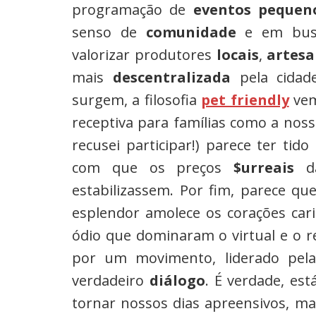
programação de
eventos pequen
senso de
comunidade
e em busc
valorizar produtores
locais
,
artesa
mais
descentralizada
pela cida
surgem, a filosofia
pet friendly
vem
receptiva para famílias como a nossa
recusei participar!) parece ter ti
com que os preços
$urreais
da
estabilizassem. Por fim, parece qu
esplendor amolece os corações cari
ódio que dominaram o virtual e o r
por um movimento, liderado pel
verdadeiro
diálogo
. É verdade, es
tornar nossos dias apreensivos, ma