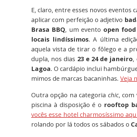
E, claro, entre esses novos eventos
aplicar com perfeição o adjetivo
bad
Brasa BBQ
, um evento
open food
locais lindíssimos
. A última edi
aquela vista de tirar o fôlego e 
dupla, nos dias
23 e 24 de janeiro
,
Lagoa
. O cardápio inclui hambúrgu
mimos de marcas bacaninhas.
Veja 
Outra opção na categoria
chic
, com
piscina à disposição é o
rooftop b
vocês esse hotel charmosíssimo aqu
rolando por lá todos os sábados o
C