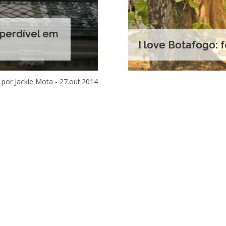
mperdível em
I love Botafogo: 
por Jackie Mota -
27.out.2014