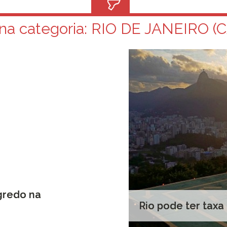
na categoria:
RIO DE JANEIRO (C
gredo na
Rio pode ter tax