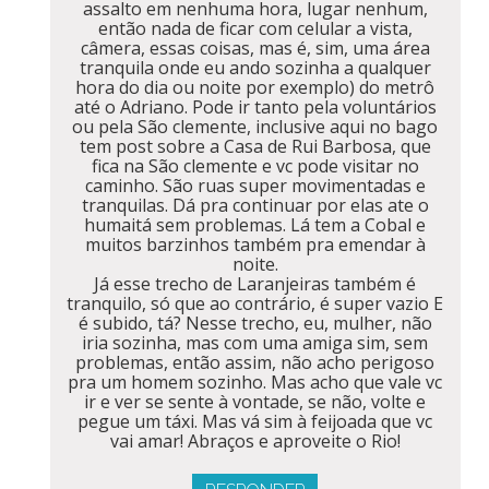
assalto em nenhuma hora, lugar nenhum,
então nada de ficar com celular a vista,
câmera, essas coisas, mas é, sim, uma área
tranquila onde eu ando sozinha a qualquer
hora do dia ou noite por exemplo) do metrô
até o Adriano. Pode ir tanto pela voluntários
ou pela São clemente, inclusive aqui no bago
tem post sobre a Casa de Rui Barbosa, que
fica na São clemente e vc pode visitar no
caminho. São ruas super movimentadas e
tranquilas. Dá pra continuar por elas ate o
humaitá sem problemas. Lá tem a Cobal e
muitos barzinhos também pra emendar à
noite.
Já esse trecho de Laranjeiras também é
tranquilo, só que ao contrário, é super vazio E
é subido, tá? Nesse trecho, eu, mulher, não
iria sozinha, mas com uma amiga sim, sem
problemas, então assim, não acho perigoso
pra um homem sozinho. Mas acho que vale vc
ir e ver se sente à vontade, se não, volte e
pegue um táxi. Mas vá sim à feijoada que vc
vai amar! Abraços e aproveite o Rio!