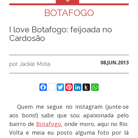
BOTAFOGO
I love Botafogo: feijoada no
Cardosão
08.JUN.2013
por Jackie Mota
Facebook
Twitter
Pinterest
LinkedIn
Push
WhatsApp
to
Kindle
Quem me segue no instagram (junte-se
aos bons!) sabe que sou apaixonada pelo
bairro de
Botafogo
, onde moro, aqui no Rio.
Volta e meia eu posto alguma foto por lá