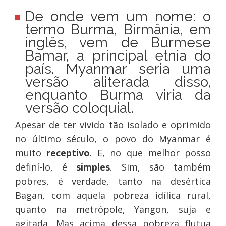
De onde vem um nome:
o
termo Burma, Birmânia, em
inglês, vem de Burmese
Bamar, a principal etnia do
país. Myanmar seria uma
versão aliterada disso,
enquanto Burma viria da
versão coloquial.
Apesar de ter vivido tão isolado e oprimido
no último século, o povo do Myanmar é
muito
receptivo
. E, no que melhor posso
definí-lo, é
simples
. Sim, são também
pobres, é verdade, tanto na desértica
Bagan, com aquela pobreza idílica rural,
quanto na metrópole, Yangon, suja e
agitada. Mas acima dessa pobreza flutua