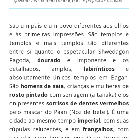
governo vem tentando mudar, por ser prejudicial à saúde
São um país e um povo diferentes aos olhos
e às primeiras impressões. São templos e
templos e mais templos tão diferentes
entre si quanto o espetacular Shwedagon
Pagoda,
dourado
e imponente e os
detalhados, amplos,
labirínticos
e
absolutamente únicos templos em Bagan.
São
homens de saia
, crianças e mulheres de
rosto pintado
com serragem (a tanaka) e os
onipresentes
sorrisos de dentes vermelhos
pelo mascar do Paan (Nóz de betel). É uma
cidade ao mesmo tempo
imperial
, com suas
cúpulas reluzentes, e em
frangalhos
, com
calçadas com buracos que já se tornaram