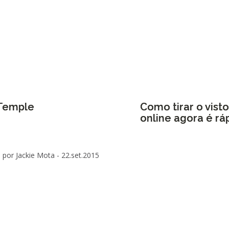
 Temple
Como tirar o vist
online agora é rá
por Jackie Mota -
22.set.2015