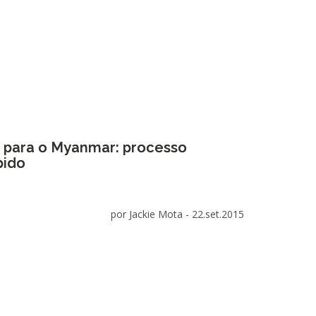
o para o Myanmar: processo
pido
por Jackie Mota -
22.set.2015