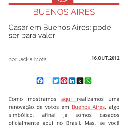
BUENOS AIRES
Casar em Buenos Aires: pode
ser para valer
16.OUT.2012
por Jackie Mota
Facebook
Twitter
Pinterest
LinkedIn
Push
WhatsApp
to
Kindle
Como mostramos
aqui
realizamos uma
renovação de votos em
Buenos Aires
, algo
simbólico, afinal já somos casados
oficialmente aqui no Brasil. Mas, se você