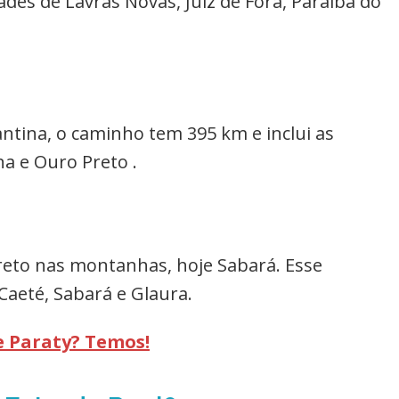
des de Lavras Novas, Juiz de Fora, Paraíba do
antina, o caminho tem 395 km e inclui as
na e Ouro Preto .
reto nas montanhas, hoje Sabará. Esse
Caeté, Sabará e Glaura.
e Paraty? Temos!