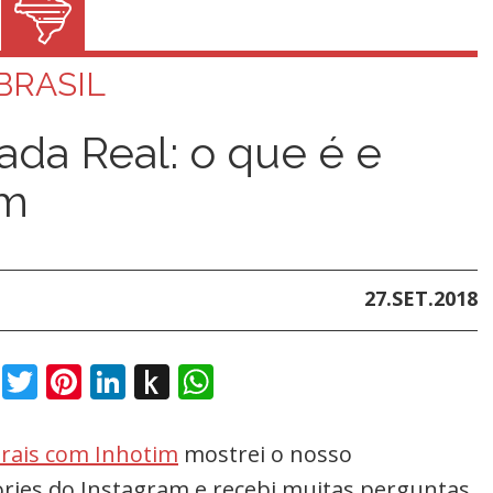
BRASIL
ada Real: o que é e
um
27.SET.2018
book
Twitter
Pinterest
LinkedIn
Push
WhatsApp
to
Kindle
rais com Inhotim
mostrei o nosso
ries do Instagram e recebi muitas perguntas