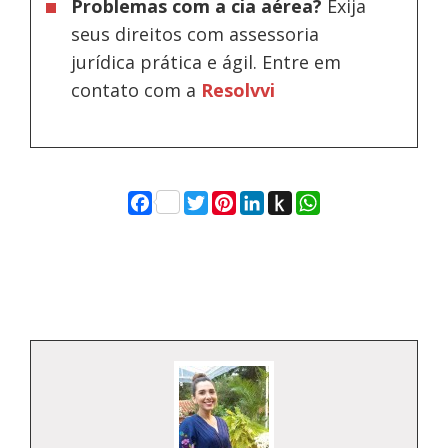
Problemas com a cia aérea?
Exija
seus direitos com assessoria
jurídica prática e ágil. Entre em
contato com a
Resolvvi
Facebook
Twitter
Pinterest
LinkedIn
Push
WhatsApp
to
Kindle