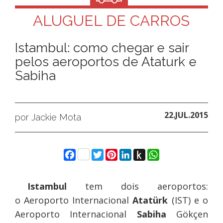
ALUGUEL DE CARROS
Istambul: como chegar e sair
pelos aeroportos de Ataturk e
Sabiha
22.JUL.2015
por Jackie Mota
Facebook
Twitter
Pinterest
LinkedIn
Push
WhatsApp
to
Kindle
Istambul
tem dois aeroportos:
o Aeroporto Internacional
Atatürk
(IST) e o
Aeroporto Internacional
Sabiha
Gökçen