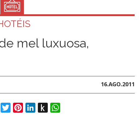
HOTÉIS
de mel luxuosa,
16.AGO.2011
book
Twitter
Pinterest
LinkedIn
Push
WhatsApp
to
Kindle