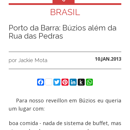
BRASIL
Porto da Barra: Búzios além da
Rua das Pedras
10.JAN.2013
por Jackie Mota
Facebook
Twitter
Pinterest
LinkedIn
Push
WhatsApp
to
Kindle
Para nosso reveillon em Búzios eu queria
um lugar com:
boa comida - nada de sistema de buffet, mas