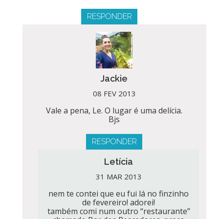
RESPONDER
Jackie
08 FEV 2013
Vale a pena, Le. O lugar é uma delícia.
Bjs
RESPONDER
Letícia
31 MAR 2013
nem te contei que eu fui lá no finzinho
de fevereiro! adorei!
também comi num outro “restaurante”