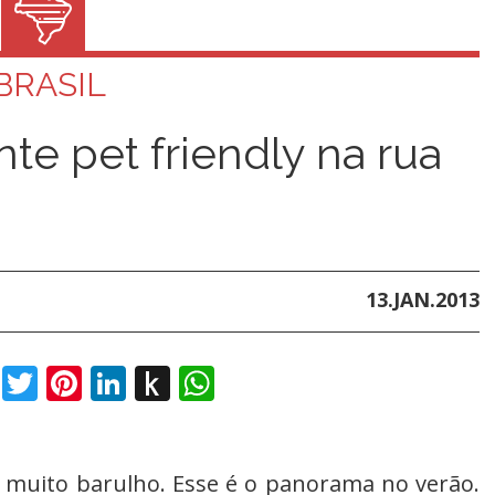
BRASIL
te pet friendly na rua
13.JAN.2013
book
Twitter
Pinterest
LinkedIn
Push
WhatsApp
to
Kindle
, muito barulho. Esse é o panorama no verão.