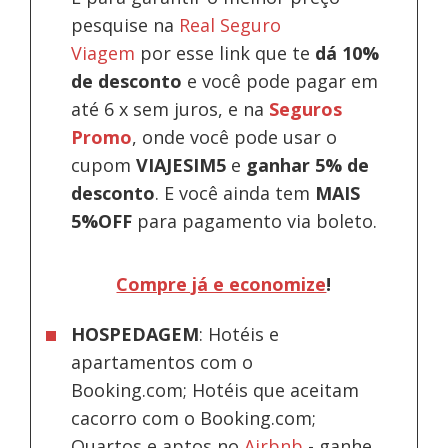
pesquise na
Real Seguro
Viagem
por esse link que te
dá 10%
de desconto
e você pode pagar em
até 6 x sem juros, e na
Seguros
Promo
, onde você pode usar o
cupom
VIAJESIM5
e
ganhar 5% de
desconto
.
E você ainda tem
MAIS
5%OFF
para pagamento via boleto.
Compre já e economize
!
HOSPEDAGEM
: Hotéis e
apartamentos com o
Booking.com; Hotéis que aceitam
cacorro com o Booking.com;
Quartos e aptos no
Airbnb
-
ganhe