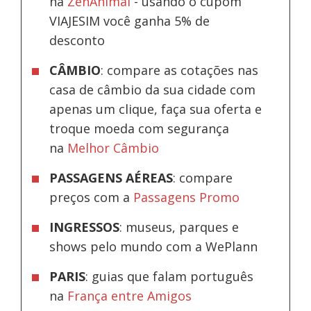
na
ZenAnimal
- usando o cupom
VIAJESIM você ganha 5% de
desconto
CÂMBIO
: compare as cotações nas
casa de câmbio da sua cidade com
apenas um clique, faça sua oferta e
troque moeda com segurança
na
Melhor Câmbio
PASSAGENS AÉREAS
: compare
preços com a
Passagens Promo
INGRESSOS
: museus, parques e
shows pelo mundo com a WePlann
PARIS
: guias que falam português
na
França entre Amigos