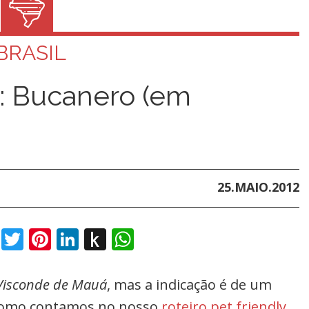
BRASIL
: Bucanero (em
25.MAIO.2012
book
Twitter
Pinterest
LinkedIn
Push
WhatsApp
to
Kindle
 Visconde de Mauá
, mas a indicação é de um
 Como contamos no nosso
roteiro pet friendly
,