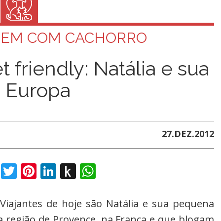
AGEM COM CACHORRO
t friendly: Natália e sua
a Europa
27.DEZ.2012
book
Twitter
Pinterest
LinkedIn
Push
WhatsApp
to
Kindle
Viajantes de hoje são Natália e sua pequena
a região de Provence, na França e que blogam