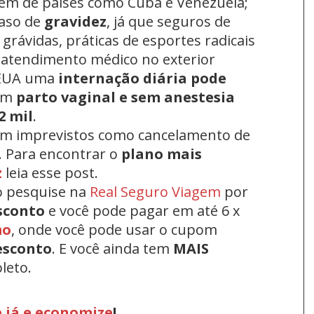
lém de países como Cuba e Venezuela;
aso de
gravidez
, já que seguros de
grávidas, práticas de esportes radicais
 atendimento médico no exterior
 EUA uma
internação diária pode
um
parto vaginal e sem anestesia
2 mil
.
om imprevistos como cancelamento de
. Para encontrar o
plano mais
z
leia esse post.
o pesquise na
Real Seguro Viagem
por
sconto
e você pode pagar em até 6 x
mo
, onde você pode usar o cupom
esconto
.
E você ainda tem
MAIS
leto.
 já e economize
!