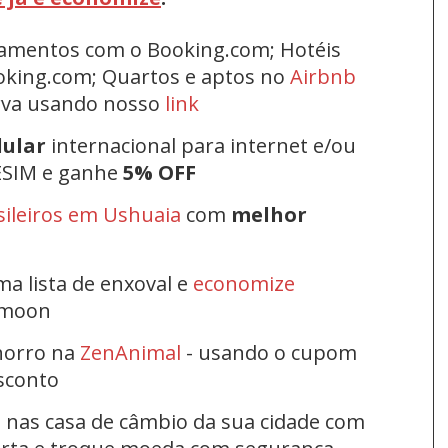
rtamentos com o Booking.com; Hotéis
oking.com; Quartos e aptos no
Airbnb
erva usando nosso
link
lular
internacional para internet e/ou
ESIM e ganhe
5% OFF
sileiros em Ushuaia
com
melhor
ma lista de enxoval e
economize
ymoon
horro na
ZenAnimal
- usando o cupom
esconto
s nas casa de câmbio da sua cidade com