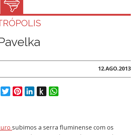
TRÓPOLIS
 Pavelka
12.AGO.2013
book
Twitter
Pinterest
LinkedIn
Push
WhatsApp
to
Kindle
ouro
subimos a serra fluminense com os