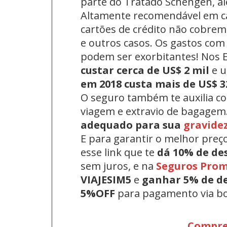
parte do Tratado Schengen, a
Altamente recomendável em c
cartões de crédito não cobrem 
e outros casos. Os gastos com
podem ser exorbitantes! Nos
custar cerca de US$ 2 mil
e 
em 2018 custa mais de US$ 3
O seguro também te auxilia c
viagem e extravio de bagagem
adequado para sua
gravide
E para garantir o melhor preç
esse link que te
dá 10% de de
sem juros, e na
Seguros Pro
VIAJESIM5
e
ganhar 5% de d
5%OFF
para pagamento via bo
Compre