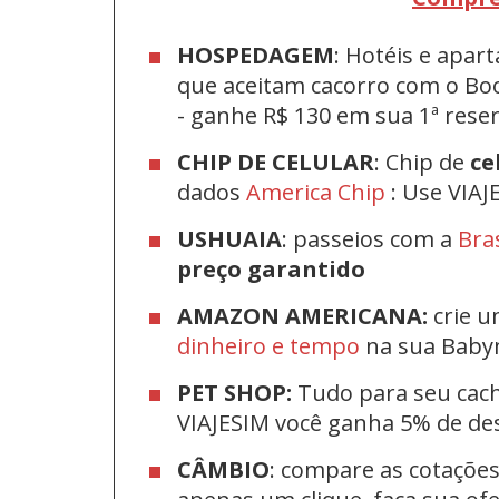
HOSPEDAGEM
: Hotéis e apa
que aceitam cacorro com o Bo
-
ganhe R$ 130 em sua 1ª res
CHIP DE CELULAR
: Chip de
ce
dados
America Chip
: Use VIAJ
USHUAIA
: passeios com a
Bra
preço garantido
AMAZON AMERICANA:
crie u
dinheiro e tempo
na sua Bab
PET SHOP:
Tudo para seu cac
VIAJESIM você ganha 5% de d
CÂMBIO
: compare as cotaçõe