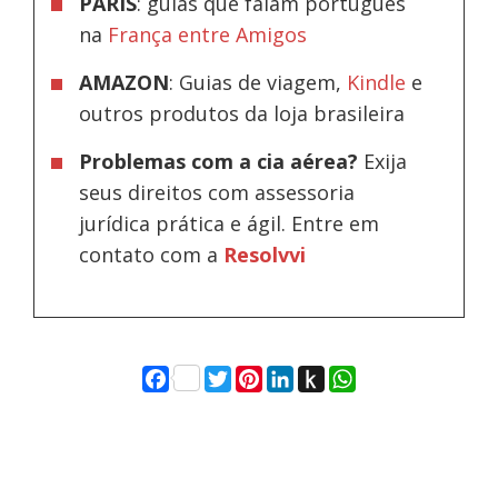
PARIS
: guias que falam português
na
França entre Amigos
AMAZON
: Guias de viagem,
Kindle
e
outros produtos da loja brasileira
Problemas com a cia aérea?
Exija
seus direitos com assessoria
jurídica prática e ágil. Entre em
contato com a
Resolvvi
Facebook
Twitter
Pinterest
LinkedIn
Push
WhatsApp
to
Kindle