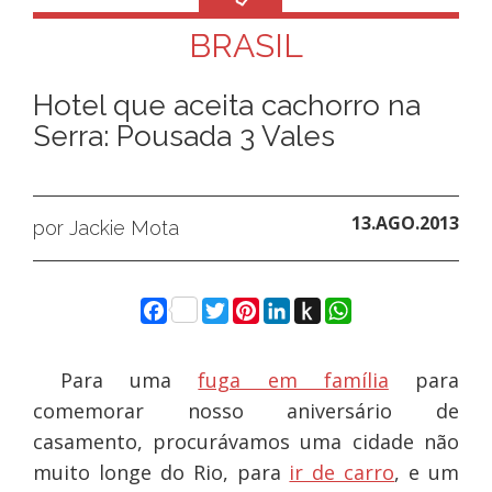
BRASIL
Hotel que aceita cachorro na
Serra: Pousada 3 Vales
13.AGO.2013
por Jackie Mota
Facebook
Twitter
Pinterest
LinkedIn
Push
WhatsApp
to
Kindle
Para uma
fuga em família
para
comemorar nosso aniversário de
casamento, procurávamos uma cidade não
muito longe do Rio, para
ir de carro
, e um