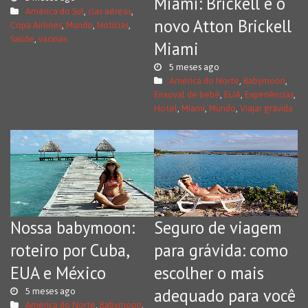
Miami: Brickell e o
América do Sul
,
cias aéreas
,
novo Atton Brickell
Copa Airlines
,
Mundo
,
Notícias
,
Saúde
,
vacinas
Miami
5 meses ago
América do Norte
,
Babymoon
,
Enxoval de bebê
,
EUA
,
Experiências
,
Hotel
,
Miami
,
Mundo
,
Viajar grávida
Nossa babymoon:
Seguro de viagem
roteiro por Cuba,
para grávida: como
EUA e México
escolher o mais
adequado para você
5 meses ago
América do Norte
,
Babymoon
,