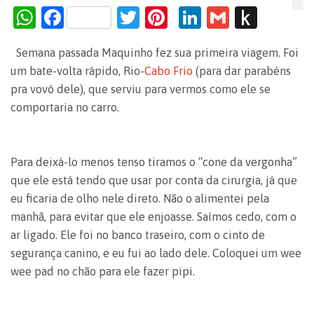
W
F
T
Pi
Li
G
P
h
a
w
nt
n
m
us
Semana passada Maquinho fez sua primeira viagem. Foi
at
c
itt
er
k
ai
h
um bate-volta rápido, Rio-
Cabo Frio
(para dar parabéns
s
e
er
es
e
l
to
pra vovó dele), que serviu para vermos como ele se
A
b
t
dI
Ki
comportaria no carro.
p
o
n
n
p
o
dl
Para deixá-lo menos tenso tiramos o “cone da vergonha”
k
e
que ele está tendo que usar por conta da cirurgia, já que
eu ficaria de olho nele direto. Não o alimentei pela
manhã, para evitar que ele enjoasse. Saímos cedo, com o
ar ligado. Ele foi no banco traseiro, com o cinto de
segurança canino, e eu fui ao lado dele. Coloquei um wee
wee pad no chão para ele fazer pipi.