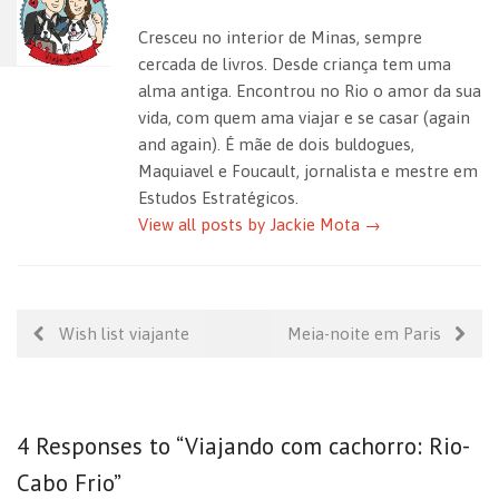
p
o
n
n
Cresceu no interior de Minas, sempre
p
o
dl
cercada de livros. Desde criança tem uma
alma antiga. Encontrou no Rio o amor da sua
k
e
vida, com quem ama viajar e se casar (again
and again). É mãe de dois buldogues,
Maquiavel e Foucault, jornalista e mestre em
Estudos Estratégicos.
View all posts by Jackie Mota
→
Wish list viajante
Meia-noite em Paris
4 Responses to “Viajando com cachorro: Rio-
Cabo Frio”