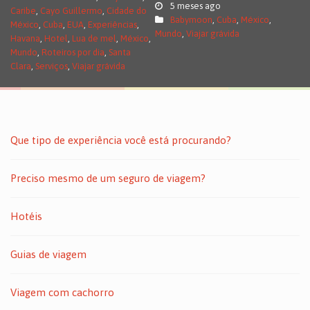
5 meses ago
Caribe
,
Cayo Guillermo
,
Cidade do
Babymoon
,
Cuba
,
México
,
México
,
Cuba
,
EUA
,
Experiências
,
Mundo
,
Viajar grávida
Havana
,
Hotel
,
Lua de mel
,
México
,
Mundo
,
Roteiros por dia
,
Santa
Clara
,
Serviços
,
Viajar grávida
Que tipo de experiência você está procurando?
Preciso mesmo de um seguro de viagem?
Hotéis
Guias de viagem
Viagem com cachorro