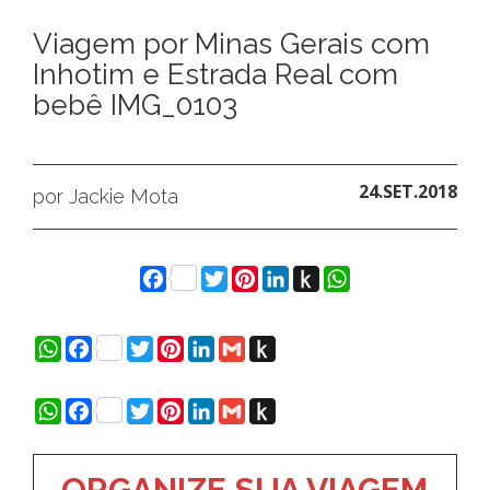
Viagem por Minas Gerais com
Inhotim e Estrada Real com
bebê IMG_0103
24.SET.2018
por Jackie Mota
Facebook
Twitter
Pinterest
LinkedIn
Push
WhatsApp
to
Kindle
WhatsApp
Facebook
Twitter
Pinterest
LinkedIn
Gmail
Push
to
Kindle
WhatsApp
Facebook
Twitter
Pinterest
LinkedIn
Gmail
Push
to
Kindle
ORGANIZE SUA VIAGEM