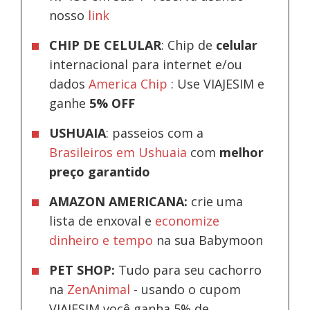
nosso
link
CHIP DE CELULAR
: Chip de
celular
internacional para internet e/ou
dados
America Chip
: Use VIAJESIM e
ganhe
5% OFF
USHUAIA
: passeios com a
Brasileiros em Ushuaia
com
melhor
preço garantido
AMAZON AMERICANA:
crie uma
lista de enxoval e
economize
dinheiro e tempo
na sua Babymoon
PET SHOP:
Tudo para seu cachorro
na
ZenAnimal
- usando o cupom
VIAJESIM você ganha 5% de