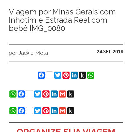
Viagem por Minas Gerais com
Inhotim e Estrada Real com
bebê IMG_0080
24.SET.2018
por Jackie Mota
Facebook
Twitter
Pinterest
LinkedIn
Push
WhatsApp
to
Kindle
WhatsApp
Facebook
Twitter
Pinterest
LinkedIn
Gmail
Push
to
Kindle
WhatsApp
Facebook
Twitter
Pinterest
LinkedIn
Gmail
Push
to
Kindle
ORGANIZE SUA VIAGEM