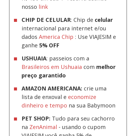
nosso
link
CHIP DE CELULAR
: Chip de
celular
internacional para internet e/ou
dados
America Chip
: Use VIAJESIM e
ganhe
5% OFF
USHUAIA
: passeios com a
Brasileiros em Ushuaia
com
melhor
preço garantido
AMAZON AMERICANA:
crie uma
lista de enxoval e
economize
dinheiro e tempo
na sua Babymoon
PET SHOP:
Tudo para seu cachorro
na
ZenAnimal
- usando o cupom
VIAJESIM você ganha 5% de