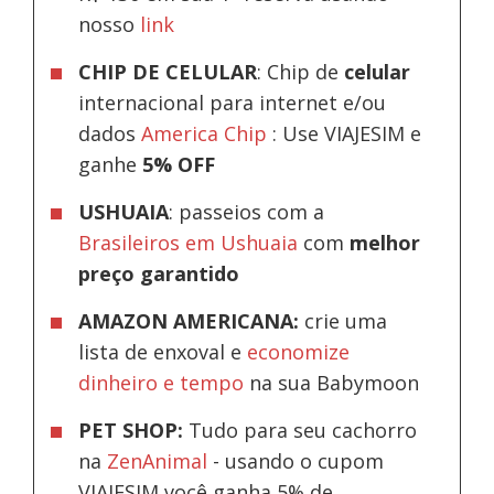
nosso
link
CHIP DE CELULAR
: Chip de
celular
internacional para internet e/ou
dados
America Chip
: Use VIAJESIM e
ganhe
5% OFF
USHUAIA
: passeios com a
Brasileiros em Ushuaia
com
melhor
preço garantido
AMAZON AMERICANA:
crie uma
lista de enxoval e
economize
dinheiro e tempo
na sua Babymoon
PET SHOP:
Tudo para seu cachorro
na
ZenAnimal
- usando o cupom
VIAJESIM você ganha 5% de