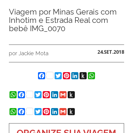
Viagem por Minas Gerais com
Inhotim e Estrada Real com
bebê IMG_0070
24.SET.2018
por Jackie Mota
Facebook
Twitter
Pinterest
LinkedIn
Push
WhatsApp
to
Kindle
WhatsApp
Facebook
Twitter
Pinterest
LinkedIn
Gmail
Push
to
Kindle
WhatsApp
Facebook
Twitter
Pinterest
LinkedIn
Gmail
Push
to
Kindle
ORGANIZE SUA VIAGEM