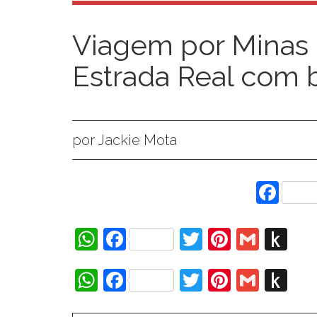
Viagem por Minas 
Estrada Real com
por Jackie Mota
Fac
WhatsApp
Facebook
Twitter
Pinteres
Gmai
Pu
to
WhatsApp
Facebook
Twitter
Pinteres
Gmai
Pu
Ki
to