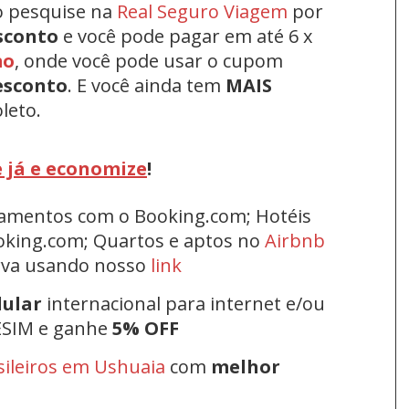
o pesquise na
Real Seguro Viagem
por
sconto
e você pode pagar em até 6 x
mo
, onde você pode usar o cupom
esconto
.
E você ainda tem
MAIS
leto.
 já e economize
!
rtamentos com o Booking.com; Hotéis
oking.com; Quartos e aptos no
Airbnb
erva usando nosso
link
lular
internacional para internet e/ou
ESIM e ganhe
5% OFF
sileiros em Ushuaia
com
melhor