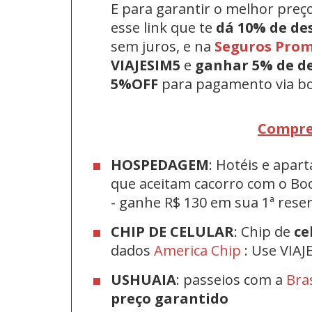
E para garantir o melhor preç
esse link que te
dá 10% de de
sem juros, e na
Seguros Pro
VIAJESIM5
e
ganhar 5% de d
5%OFF
para pagamento via bo
Compre
HOSPEDAGEM
: Hotéis e apa
que aceitam cacorro com o Bo
-
ganhe R$ 130 em sua 1ª res
CHIP DE CELULAR
: Chip de
ce
dados
America Chip
: Use VIAJ
USHUAIA
: passeios com a
Bra
preço garantido