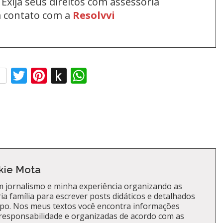
Exija seus direitos com assessoria
em contato com a
Resolvvi
ebook
Twitter
Pinterest
Push
WhatsApp
to
Kindle
kie Mota
 jornalismo e minha experiência organizando as
a família para escrever posts didáticos e detalhados
po. Nos meus textos você encontra informações
responsabilidade e organizadas de acordo com as