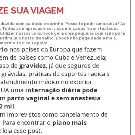
ndle
E SUA VIAGEM
duzido com cuidado e carinho. Posso te pedir uma coisa? Ao
xo. Todas as empresas e serviços indicados foram testados
utilizar nossos links, você gera uma pequena comissão para
 estimula o nosso trabalho. E você não paga nada a mais.
os muito o seu apoio!
rio
nos países da Europa
que fazem
lém de países como Cuba e Venezuela;
aso de
gravidez
, já que seguros de
grávidas, práticas de esportes radicais
 atendimento médico no exterior
 EUA uma
internação diária pode
um
parto vaginal e sem anestesia
2 mil
.
om imprevistos como cancelamento de
. Para encontrar o
plano mais
z
leia esse post.