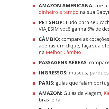
AMAZON AMERICANA:
crie u
dinheiro e tempo
na sua Bab
PET SHOP:
Tudo para seu cac
VIAJESIM você ganha 5% de d
CÂMBIO
: compare as cotaçõe
apenas um clique, faça sua o
na
Melhor Câmbio
PASSAGENS AÉREAS
: compar
INGRESSOS
: museus, parque
PARIS
: guias que falam port
AMAZON
: Guias de viagem,
Ki
brasileira