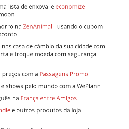
ma lista de enxoval e
economize
ymoon
horro na
ZenAnimal
- usando o cupom
esconto
s nas casa de câmbio da sua cidade com
ferta e troque moeda com segurança
e preços com a
Passagens Promo
s e shows pelo mundo com a WePlann
uguês na
França entre Amigos
ndle
e outros produtos da loja