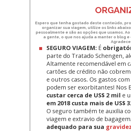
Ki
ORGANIZ
Espero que tenha gostado deste conteúdo, pro
organizar sua viagem, utilize os links abai
pessoalmente e são as opções que usamos. Ao 
a gente, o que nos ajuda a manter o blog e
Agradecem
SEGURO VIAGEM:
É
obrigató
parte do Tratado Schengen, a
Altamente recomendável em c
cartões de crédito não cobrem 
e outros casos. Os gastos com
podem ser exorbitantes! Nos
custar cerca de US$ 2 mil
e 
em 2018 custa mais de US$ 3
O seguro também te auxilia c
viagem e extravio de bagagem
adequado para sua
gravide