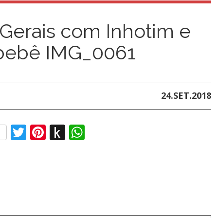
Gerais com Inhotim e
 bebê IMG_0061
24.SET.2018
ebook
Twitter
Pinterest
Push
WhatsApp
to
Kindle
t
l
sh
t
l
sh
ndle