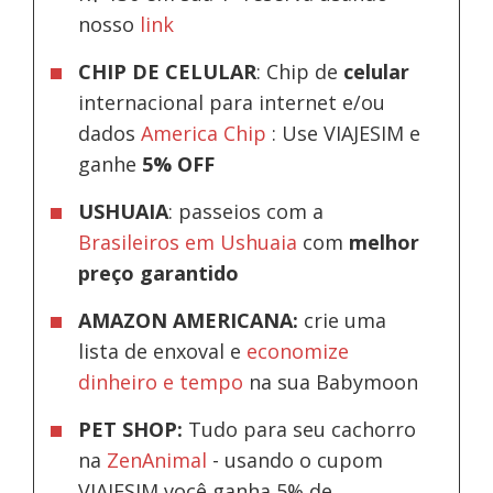
nosso
link
CHIP DE CELULAR
: Chip de
celular
internacional para internet e/ou
dados
America Chip
: Use VIAJESIM e
ganhe
5% OFF
USHUAIA
: passeios com a
Brasileiros em Ushuaia
com
melhor
preço garantido
AMAZON AMERICANA:
crie uma
lista de enxoval e
economize
dinheiro e tempo
na sua Babymoon
PET SHOP:
Tudo para seu cachorro
na
ZenAnimal
- usando o cupom
VIAJESIM você ganha 5% de