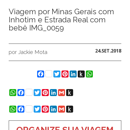
Viagem por Minas Gerais com
Inhotim e Estrada Real com
bebê IMG_0059
24.SET.2018
por Jackie Mota
Facebook
Twitter
Pinterest
LinkedIn
Push
WhatsApp
to
Kindle
WhatsApp
Facebook
Twitter
Pinterest
LinkedIn
Gmail
Push
to
Kindle
WhatsApp
Facebook
Twitter
Pinterest
LinkedIn
Gmail
Push
to
Kindle
ORGANIZE SUA VIAGEM