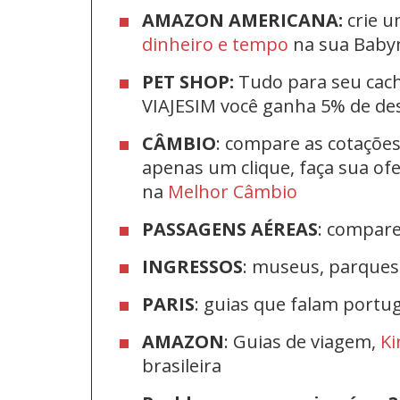
AMAZON AMERICANA:
crie u
dinheiro e tempo
na sua Bab
PET SHOP:
Tudo para seu cac
VIAJESIM você ganha 5% de d
CÂMBIO
: compare as cotaçõe
apenas um clique, faça sua o
na
Melhor Câmbio
PASSAGENS AÉREAS
: compar
INGRESSOS
: museus, parque
PARIS
: guias que falam port
AMAZON
: Guias de viagem,
Ki
brasileira