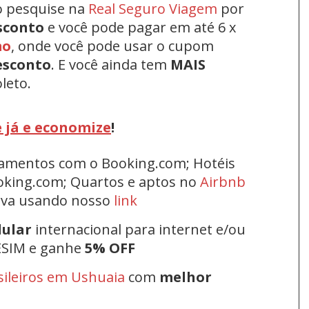
o pesquise na
Real Seguro Viagem
por
sconto
e você pode pagar em até 6 x
mo
, onde você pode usar o cupom
esconto
.
E você ainda tem
MAIS
leto.
 já e economize
!
rtamentos com o Booking.com; Hotéis
oking.com; Quartos e aptos no
Airbnb
erva usando nosso
link
lular
internacional para internet e/ou
ESIM e ganhe
5% OFF
sileiros em Ushuaia
com
melhor