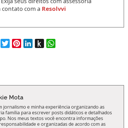
Exija seus direitos com assessoria
em contato com a
Resolvvi
book
Twitter
Pinterest
LinkedIn
Push
WhatsApp
to
Kindle
kie Mota
 jornalismo e minha experiência organizando as
a família para escrever posts didáticos e detalhados
po. Nos meus textos você encontra informações
responsabilidade e organizadas de acordo com as