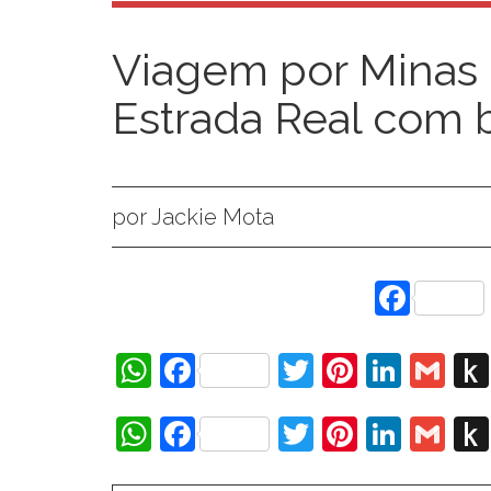
Viagem por Minas 
Estrada Real com
por Jackie Mota
Face
WhatsApp
Facebook
Twitter
Pinteres
Linke
Gm
WhatsApp
Facebook
Twitter
Pinteres
Linke
Gm