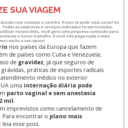
Kindle
E SUA VIAGEM
duzido com cuidado e carinho. Posso te pedir uma coisa? Ao
xo. Todas as empresas e serviços indicados foram testados
utilizar nossos links, você gera uma pequena comissão para
 estimula o nosso trabalho. E você não paga nada a mais.
os muito o seu apoio!
rio
nos países da Europa
que fazem
lém de países como Cuba e Venezuela;
aso de
gravidez
, já que seguros de
grávidas, práticas de esportes radicais
 atendimento médico no exterior
 EUA uma
internação diária pode
um
parto vaginal e sem anestesia
2 mil
.
om imprevistos como cancelamento de
. Para encontrar o
plano mais
z
leia esse post.