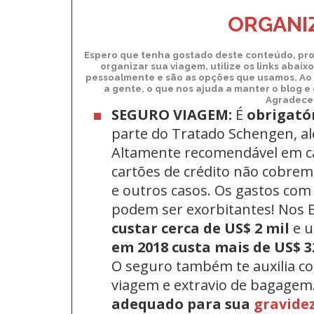
ORGANIZ
Espero que tenha gostado deste conteúdo, pro
organizar sua viagem, utilize os links abai
pessoalmente e são as opções que usamos. Ao 
a gente, o que nos ajuda a manter o blog e
Agradecem
SEGURO VIAGEM:
É
obrigató
parte do Tratado Schengen, a
Altamente recomendável em c
cartões de crédito não cobrem 
e outros casos. Os gastos com
podem ser exorbitantes! Nos
custar cerca de US$ 2 mil
e 
em 2018 custa mais de US$ 3
O seguro também te auxilia c
viagem e extravio de bagagem
adequado para sua
gravide