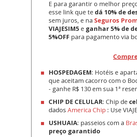
E para garantir o melhor preç
esse link que te
dá 10% de de
sem juros, e na
Seguros Pro
VIAJESIM5
e
ganhar 5% de d
5%OFF
para pagamento via bo
Compre
HOSPEDAGEM
: Hotéis e apa
que aceitam cacorro com o Bo
-
ganhe R$ 130 em sua 1ª res
CHIP DE CELULAR
: Chip de
ce
dados
America Chip
: Use VIAJ
USHUAIA
: passeios com a
Bra
preço garantido