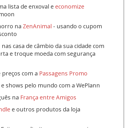
ma lista de enxoval e
economize
ymoon
horro na
ZenAnimal
- usando o cupom
esconto
s nas casa de câmbio da sua cidade com
ferta e troque moeda com segurança
e preços com a
Passagens Promo
s e shows pelo mundo com a WePlann
uguês na
França entre Amigos
ndle
e outros produtos da loja