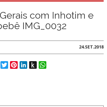
Gerais com Inhotim e
 bebê IMG_0032
24.SET.2018
book
Twitter
Pinterest
LinkedIn
Push
WhatsApp
to
Kindle
t
dIn
ail
Push
to
t
dIn
ail
Push
Kindle
to