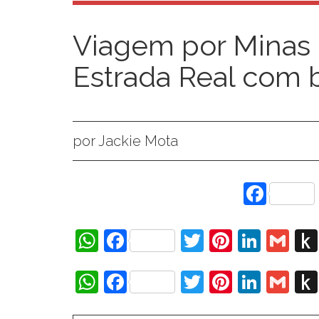
Viagem por Minas 
Estrada Real com
por Jackie Mota
Face
WhatsApp
Facebook
Twitter
Pinteres
Linke
Gm
WhatsApp
Facebook
Twitter
Pinteres
Linke
Gm