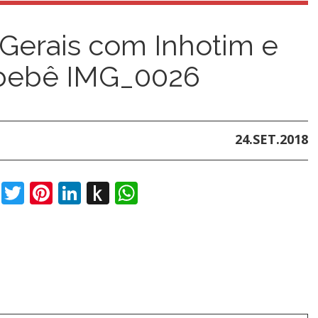
Gerais com Inhotim e
 bebê IMG_0026
24.SET.2018
book
Twitter
Pinterest
LinkedIn
Push
WhatsApp
to
Kindle
t
dIn
ail
Push
to
t
dIn
ail
Push
Kindle
to