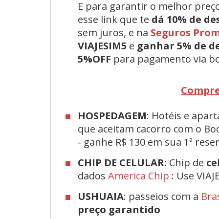
E para garantir o melhor preç
esse link que te
dá 10% de de
sem juros, e na
Seguros Pro
VIAJESIM5
e
ganhar 5% de d
5%OFF
para pagamento via bo
Compre
HOSPEDAGEM
: Hotéis e apa
que aceitam cacorro com o Bo
-
ganhe R$ 130 em sua 1ª res
CHIP DE CELULAR
: Chip de
ce
dados
America Chip
: Use VIAJ
USHUAIA
: passeios com a
Bra
preço garantido