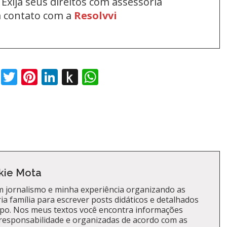
Exija seus direitos com assessoria
em contato com a
Resolvvi
book
Twitter
Pinterest
LinkedIn
Push
WhatsApp
to
Kindle
kie Mota
 jornalismo e minha experiência organizando as
a família para escrever posts didáticos e detalhados
po. Nos meus textos você encontra informações
responsabilidade e organizadas de acordo com as