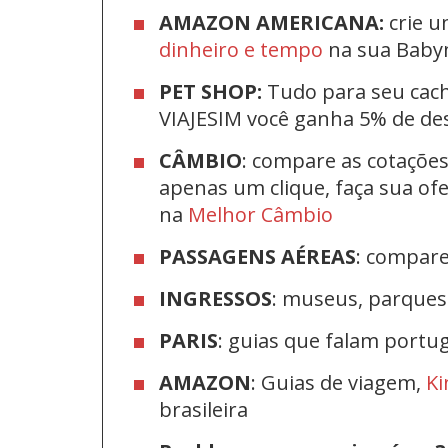
AMAZON AMERICANA:
crie u
dinheiro e tempo
na sua Bab
PET SHOP:
Tudo para seu cac
VIAJESIM você ganha 5% de d
CÂMBIO
: compare as cotaçõe
apenas um clique, faça sua o
na
Melhor Câmbio
PASSAGENS AÉREAS
: compar
INGRESSOS
: museus, parque
PARIS
: guias que falam port
AMAZON
: Guias de viagem,
Ki
brasileira