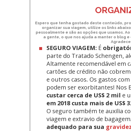
ORGANIZ
Espero que tenha gostado deste conteúdo, pro
organizar sua viagem, utilize os links abai
pessoalmente e são as opções que usamos. Ao 
a gente, o que nos ajuda a manter o blog e
Agradecem
SEGURO VIAGEM:
É
obrigató
parte do Tratado Schengen, a
Altamente recomendável em c
cartões de crédito não cobrem 
e outros casos. Os gastos com
podem ser exorbitantes! Nos
custar cerca de US$ 2 mil
e 
em 2018 custa mais de US$ 3
O seguro também te auxilia c
viagem e extravio de bagagem
adequado para sua
gravide