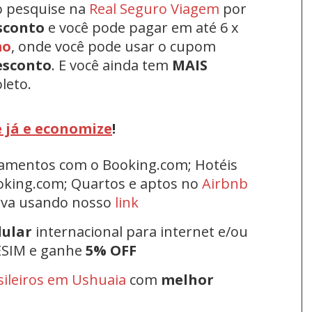
o pesquise na
Real Seguro Viagem
por
sconto
e você pode pagar em até 6 x
mo
, onde você pode usar o cupom
esconto
.
E você ainda tem
MAIS
leto.
 já e economize
!
rtamentos com o Booking.com; Hotéis
oking.com; Quartos e aptos no
Airbnb
erva usando nosso
link
lular
internacional para internet e/ou
ESIM e ganhe
5% OFF
sileiros em Ushuaia
com
melhor