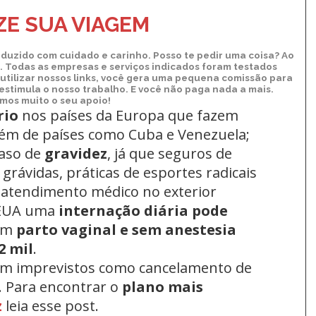
Kindle
E SUA VIAGEM
duzido com cuidado e carinho. Posso te pedir uma coisa? Ao
xo. Todas as empresas e serviços indicados foram testados
utilizar nossos links, você gera uma pequena comissão para
 estimula o nosso trabalho. E você não paga nada a mais.
os muito o seu apoio!
rio
nos países da Europa
que fazem
lém de países como Cuba e Venezuela;
aso de
gravidez
, já que seguros de
grávidas, práticas de esportes radicais
 atendimento médico no exterior
 EUA uma
internação diária pode
um
parto vaginal e sem anestesia
2 mil
.
om imprevistos como cancelamento de
. Para encontrar o
plano mais
z
leia esse post.