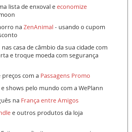
ma lista de enxoval e
economize
ymoon
horro na
ZenAnimal
- usando o cupom
esconto
s nas casa de câmbio da sua cidade com
ferta e troque moeda com segurança
e preços com a
Passagens Promo
s e shows pelo mundo com a WePlann
uguês na
França entre Amigos
ndle
e outros produtos da loja