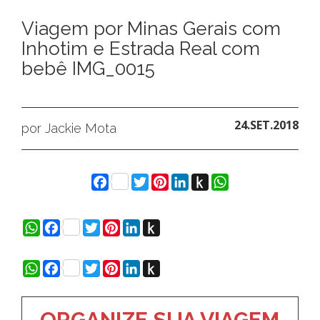
Viagem por Minas Gerais com
Inhotim e Estrada Real com
bebê IMG_0015
24.SET.2018
por Jackie Mota
Facebook
Twitter
Pinterest
LinkedIn
Push
WhatsApp
to
Kindle
WhatsApp
Facebook
Twitter
Pinterest
LinkedIn
Push
to
Kindle
WhatsApp
Facebook
Twitter
Pinterest
LinkedIn
Push
to
Kindle
ORGANIZE SUA VIAGEM