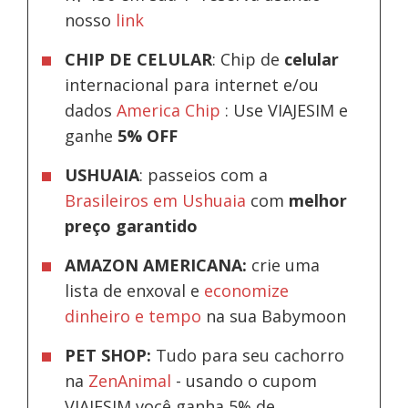
nosso
link
CHIP DE CELULAR
: Chip de
celular
internacional para internet e/ou
dados
America Chip
: Use VIAJESIM e
ganhe
5% OFF
USHUAIA
: passeios com a
Brasileiros em Ushuaia
com
melhor
preço garantido
AMAZON AMERICANA:
crie uma
lista de enxoval e
economize
dinheiro e tempo
na sua Babymoon
PET SHOP:
Tudo para seu cachorro
na
ZenAnimal
- usando o cupom
VIAJESIM você ganha 5% de