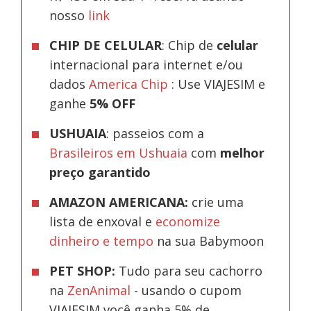
nosso
link
CHIP DE CELULAR
: Chip de
celular
internacional para internet e/ou
dados
America Chip
: Use VIAJESIM e
ganhe
5% OFF
USHUAIA
: passeios com a
Brasileiros em Ushuaia
com
melhor
preço garantido
AMAZON AMERICANA:
crie uma
lista de enxoval e
economize
dinheiro e tempo
na sua Babymoon
PET SHOP:
Tudo para seu cachorro
na
ZenAnimal
- usando o cupom
VIAJESIM você ganha 5% de