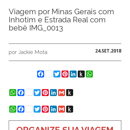
Viagem por Minas Gerais com
Inhotim e Estrada Real com
bebê IMG_0013
24.SET.2018
por Jackie Mota
Facebook
Twitter
Pinterest
LinkedIn
Push
WhatsApp
to
Kindle
WhatsApp
Facebook
Twitter
Pinterest
LinkedIn
Gmail
Push
to
Kindle
WhatsApp
Facebook
Twitter
Pinterest
LinkedIn
Gmail
Push
to
Kindle
ORGANIZE SUA VIAGEM